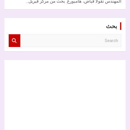
المهندس نقولا فياض، هامبورغ. بحث من مركز فيريل…
بحث
S
e
a
r
c
h