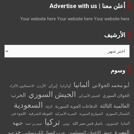
أعلن معنا | Advertise with us
Your website here
Your website here
Your website here
الأرشيف
الأرشيف
وسوم
ألمانيا
أبو محمد الجولاني
إيران
أوكرانيا
الأردن
الانفصاليون الأكراد
الجيش السوري
الحرب
الجولان السوري
الجيش الأميركي
السعودية
العالمية الثالثة
الدفاعات الجوية السورية
الرقة
الشمال السوري
الغوطة الشرقية
اللجوء في
الصواريخ السورية
الضربة الأميركية
تركيا
جبهة
باسل قس نصر الله
ألمانيا
المتنورون
بوتين
تميم بن حمد
حزب
النصرة
جيش الإخوان المسلمين
حزب العمال الكردستاني