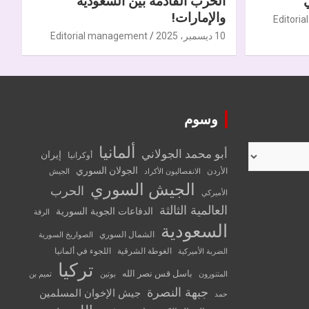
الحرب القادمة بين السعودية
والإمارات!
Editori
10 ديسمبر، 2025
Editorial management
وسوم
ألمانيا
أبو محمد الجولاني
إيران
أوكرانيا
الجولان السوري
الأردن
الانفصاليون الأكراد
الجيش
الجيش السوري
الحرب
الأميركي
العالمية الثالثة
الدفاعات الجوية السورية
الرقة
السعودية
الشمال السوري
الصواريخ السورية
الغوطة الشرقية
اللجوء في ألمانيا
الضربة الأميركية
تركيا
باسل قس نصر الله
المتنورون
بوتين
تميم بن
جبهة النصرة
جيش الإخوان المسلمين
حمد