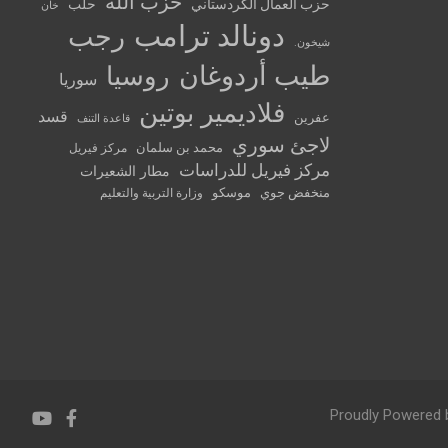
حزب الله
حزب العمال الكردستاني
حلب
خان
دونالد ترامب
رجب
شيخون.
طيب أردوغان
روسيا
سوريا
فلاديمير بوتين
قسد
عفرين
قاعدة التنف
لاجئ سوري
محمد بن سلمان
مركز فيريل
مركز فيريل للدراسات
مطار الشعيرات
منخفض جوي
موسكو
وزارة التربية والتعليم
Proudly Powered 