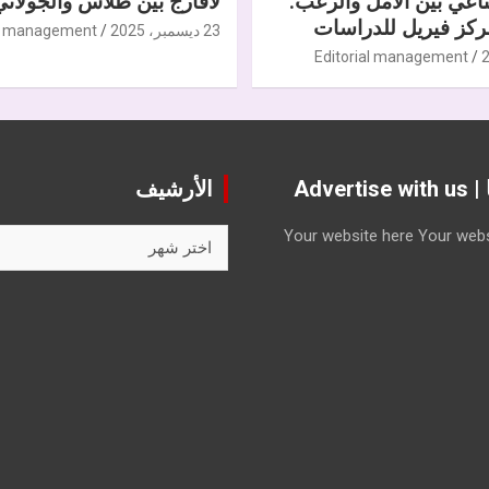
ناعي بين الأمل والرعب.
لافارج بين طلاس والجولاني
كز فيريل للدراسات
23 ديسمبر، 2025
al management
Editorial management
Advert
الأرشيف
الأرشيف
Your website here
Your webs