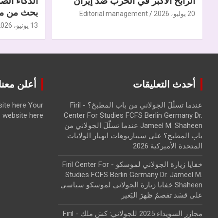
الرابح الأكبر في الحرب ضدّ إيران
الذكاء الص
بحث من مر
20 يوليو، 2026
Editorial management
13 يونيو، 2026
أحدث التعليقات
أعلن معنا | ise with us
عندما تسلّلَ الجولاني من باب المطبخ؟ - Firil
Your
ite here
website here
Center For Studies FCFS Berlin Germany Dr.
Jameel M. Shaheen عندما تسلّلَ الجولاني من
باب المطبخ؟
على
سيناريوهات انهيار الولايات
المتحدة الأميركية 2026
خفايا زيارة الجولاني لموسكو - Firil Center For
Studies FCFS Berlin Germany Dr. Jameel M.
Shaheen خفايا زيارة الجولاني لموسكو سياسي
على
قسَد تقصمُ ظهرَ البَعير
مجازر السويداء 2025 للجولاني: كش ملك - Firil