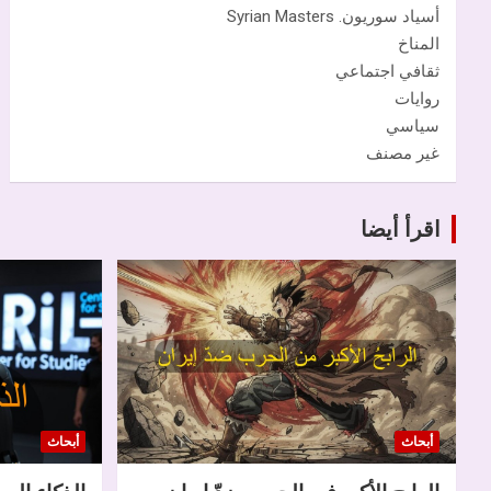
أسياد سوريون. Syrian Masters
المناخ
ثقافي اجتماعي
روايات
سياسي
غير مصنف
اقرأ أيضا
أبحاث
أبحاث