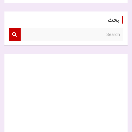
بحث
S
e
a
r
c
h