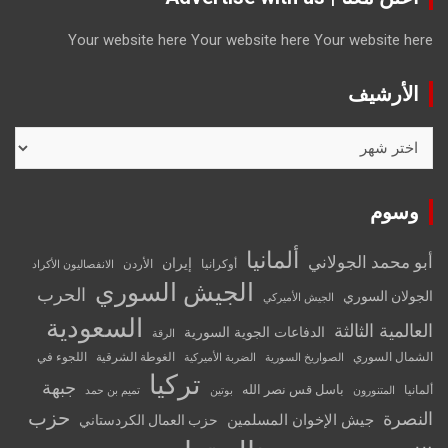
Your website here
Your website here
Your website here
الأرشيف
الأرشيف
وسوم
ألمانيا
أبو محمد الجولاني
إيران
أوكرانيا
الأردن
الانفصاليون الأكراد
الجيش السوري
الحرب
الجولان السوري
الجيش الأميركي
السعودية
العالمية الثالثة
الدفاعات الجوية السورية
الرقة
الشمال السوري
الغوطة الشرقية
اللجوء في
الصواريخ السورية
الضربة الأميركية
تركيا
جبهة
باسل قس نصر الله
ألمانيا
المتنورون
بوتين
تميم بن حمد
حزب
النصرة
جيش الإخوان المسلمين
حزب العمال الكردستاني