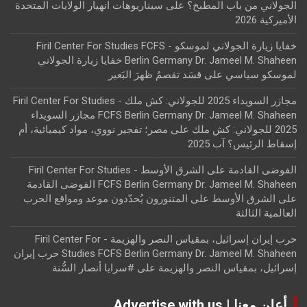
الجولاني من باب المطبخ؟
على
سيناريوهات انهيار الولايات المتحدة
الأميركية 2026
خفايا زيارة الجولاني لموسكو - Firil Center For Studies FCFS
Berlin Germany Dr. Jameel M. Shaheen خفايا زيارة الجولاني
لموسكو سياسي
على
قسَد تقصمُ ظهرَ البَعير
مجازر السويداء 2025 للجولاني: كش ملك - Firil Center For Studies
FCFS Berlin Germany Dr. Jameel M. Shaheen مجازر السويداء
2025 للجولاني: كش ملك
على
مصر؛ تفجير نووي، مواد كيميائية، أم
إسقاط الرئيس؟ آب 2025
الفوضى القادمة على الشرق الأوسط - Firil Center For Studies
FCFS Berlin Germany Dr. Jameel M. Shaheen الفوضى القادمة
على الشرق الأوسط
على
المتنورون يُحدّدون موعد ومواقع الحرب
العالمية الثالثة
حرب إيران إسرائيل، بمقياس النصر والهزيمة - Firil Center For
Studies FCFS Berlin Germany Dr. Jameel M. Shaheen حرب إيران
إسرائيل، بمقياس النصر والهزيمة
على
#سرايا أنصار السُّنة
أعلن معنا | Advertise with us