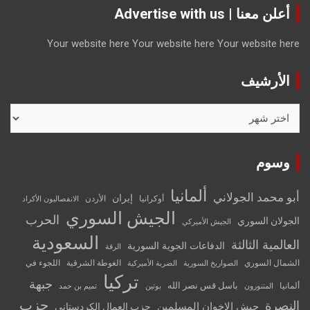
أعلن معنا | Advertise with us
Your website here
Your website here
Your website here
الأرشيف
الأرشيف
وسوم
ألمانيا
أبو محمد الجولاني
إيران
أوكرانيا
الأردن
الانفصاليون الأكراد
الجيش السوري
الحرب
الجولان السوري
الجيش الأميركي
السعودية
العالمية الثالثة
الدفاعات الجوية السورية
الرقة
الشمال السوري
الغوطة الشرقية
اللجوء في
الصواريخ السورية
الضربة الأميركية
تركيا
جبهة
باسل قس نصر الله
ألمانيا
المتنورون
بوتين
تميم بن حمد
حزب
النصرة
جيش الإخوان المسلمين
حزب العمال الكردستاني