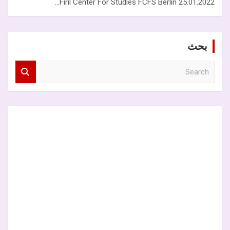
25.01.2022 Firil Center For Studies FCFS Berlin…
بحث
S
e
a
r
c
h