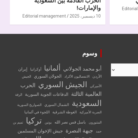
الحرب القادمة بين السعودية
والإمارات!
Editori
10 ديسمبر، 2025
Editorial management
وسوم
ألمانيا
أبو محمد الجولاني
إيران
أوكرانيا
الجولان السوري
الأردن
الانفصاليون الأكراد
الجيش
الجيش السوري
الحرب
الأميركي
العالمية الثالثة
الدفاعات الجوية السورية
الرقة
السعودية
الشمال السوري
الصواريخ السورية
الغوطة الشرقية
اللجوء في ألمانيا
الضربة الأميركية
تركيا
باسل قس نصر الله
المتنورون
بوتين
تميم بن
جبهة النصرة
جيش الإخوان المسلمين
حمد