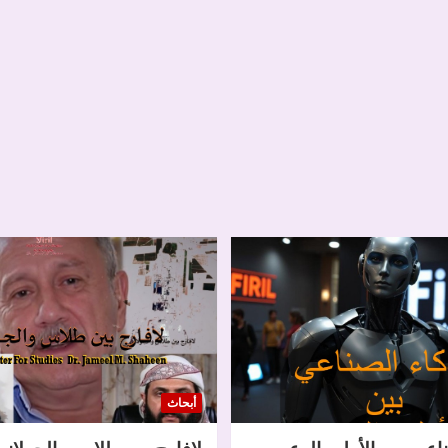
أبحاث