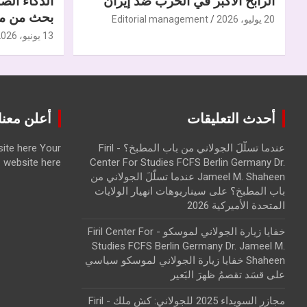
الرابح الأكبر في الحرب ضدّ إيران
الذكاء الص
بحث من مر
20 يوليو، 2026
Editorial management
13 يونيو، 2026
أحدث التعليقات
أعلن معنا | ise with us
عندما تسلّلَ الجولاني من باب المطبخ؟ - Firil
Your
ite here
website here
Center For Studies FCFS Berlin Germany Dr.
Jameel M. Shaheen عندما تسلّلَ الجولاني من
باب المطبخ؟
على
سيناريوهات انهيار الولايات
المتحدة الأميركية 2026
خفايا زيارة الجولاني لموسكو - Firil Center For
Studies FCFS Berlin Germany Dr. Jameel M.
Shaheen خفايا زيارة الجولاني لموسكو سياسي
على
قسَد تقصمُ ظهرَ البَعير
مجازر السويداء 2025 للجولاني: كش ملك - Firil