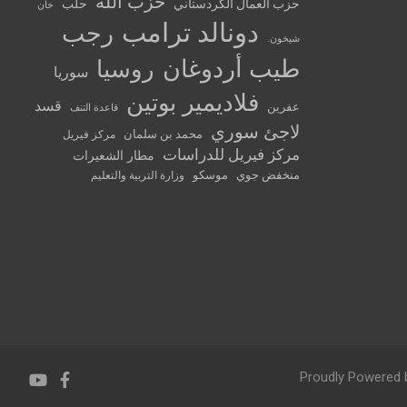
حزب الله
حزب العمال الكردستاني
حلب
خان
دونالد ترامب
رجب
شيخون.
طيب أردوغان
روسيا
سوريا
فلاديمير بوتين
قسد
عفرين
قاعدة التنف
لاجئ سوري
محمد بن سلمان
مركز فيريل
مركز فيريل للدراسات
مطار الشعيرات
منخفض جوي
موسكو
وزارة التربية والتعليم
Proudly Powered 