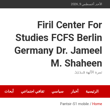
Ski
الأحد, أغسطس 9, 2026
t
conten
Firil Center For
Studies FCFS Berlin
Germany Dr. Jameel
M. Shaheen
ثمرة الآلهة ܦܝܪܐܠ
الرئيسية
أخبار
سياسي
ثقافي اجتماعي
أبحاث
Pantsir-S1 mobile
Home