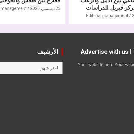
ناعي بين الأمل والرعب.
لافارج بين طلاس والجولاني
كز فيريل للدراسات
23 ديسمبر، 2025
al management
Editorial management
Advert
الأرشيف
الأرشيف
Your website here
Your webs