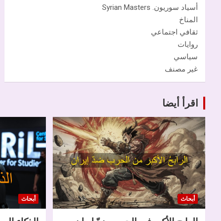
أسياد سوريون. Syrian Masters
المناخ
ثقافي اجتماعي
روايات
سياسي
غير مصنف
اقرأ أيضا
أبحاث
أبحاث