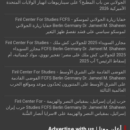
الجولاني من باب المطبخ؟
على
سيناريوهات انهيار الولايات المتحدة
الأميركية 2026
خفايا زيارة الجولاني لموسكو - Firil Center For Studies FCFS
Berlin Germany Dr. Jameel M. Shaheen خفايا زيارة الجولاني
لموسكو سياسي
على
قسَد تقصمُ ظهرَ البَعير
مجازر السويداء 2025 للجولاني: كش ملك - Firil Center For Studies
FCFS Berlin Germany Dr. Jameel M. Shaheen مجازر السويداء
2025 للجولاني: كش ملك
على
مصر؛ تفجير نووي، مواد كيميائية، أم
إسقاط الرئيس؟ آب 2025
الفوضى القادمة على الشرق الأوسط - Firil Center For Studies
FCFS Berlin Germany Dr. Jameel M. Shaheen الفوضى القادمة
على الشرق الأوسط
على
المتنورون يُحدّدون موعد ومواقع الحرب
العالمية الثالثة
حرب إيران إسرائيل، بمقياس النصر والهزيمة - Firil Center For
Studies FCFS Berlin Germany Dr. Jameel M. Shaheen حرب إيران
إسرائيل، بمقياس النصر والهزيمة
على
#سرايا أنصار السُّنة
أعلن معنا | Advertise with us