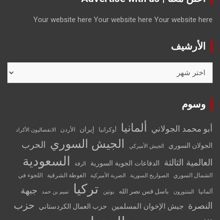
Your website here
Your website here
Your website here
الأرشيف
الأرشيف
وسوم
ألمانيا
أبو محمد الجولاني
إيران
أوكرانيا
الأردن
الانفصاليون الأكراد
الجيش السوري
الحرب
الجولان السوري
الجيش الأميركي
السعودية
العالمية الثالثة
الدفاعات الجوية السورية
الرقة
الشمال السوري
الغوطة الشرقية
اللجوء في
الصواريخ السورية
الضربة الأميركية
تركيا
جبهة
باسل قس نصر الله
ألمانيا
المتنورون
بوتين
تميم بن حمد
حزب
النصرة
جيش الإخوان المسلمين
حزب العمال الكردستاني