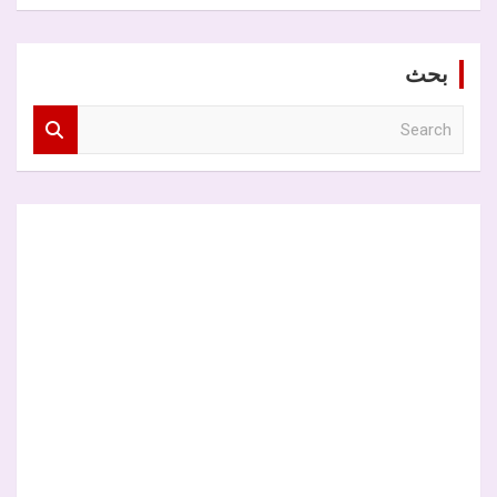
بحث
S
e
a
r
c
h