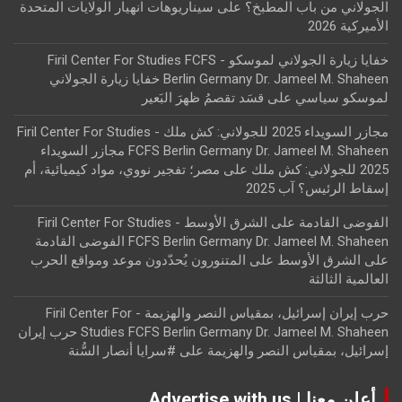
الجولاني من باب المطبخ؟
على
سيناريوهات انهيار الولايات المتحدة
الأميركية 2026
خفايا زيارة الجولاني لموسكو - Firil Center For Studies FCFS
Berlin Germany Dr. Jameel M. Shaheen خفايا زيارة الجولاني
لموسكو سياسي
على
قسَد تقصمُ ظهرَ البَعير
مجازر السويداء 2025 للجولاني: كش ملك - Firil Center For Studies
FCFS Berlin Germany Dr. Jameel M. Shaheen مجازر السويداء
2025 للجولاني: كش ملك
على
مصر؛ تفجير نووي، مواد كيميائية، أم
إسقاط الرئيس؟ آب 2025
الفوضى القادمة على الشرق الأوسط - Firil Center For Studies
FCFS Berlin Germany Dr. Jameel M. Shaheen الفوضى القادمة
على الشرق الأوسط
على
المتنورون يُحدّدون موعد ومواقع الحرب
العالمية الثالثة
حرب إيران إسرائيل، بمقياس النصر والهزيمة - Firil Center For
Studies FCFS Berlin Germany Dr. Jameel M. Shaheen حرب إيران
إسرائيل، بمقياس النصر والهزيمة
على
#سرايا أنصار السُّنة
أعلن معنا | Advertise with us