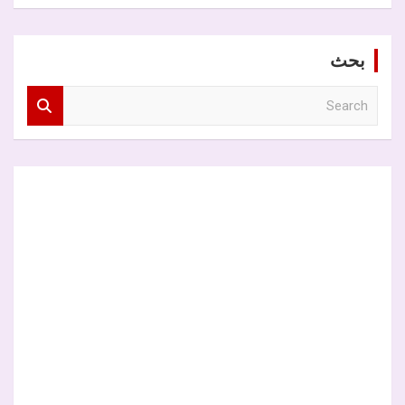
بحث
S
e
a
r
c
h