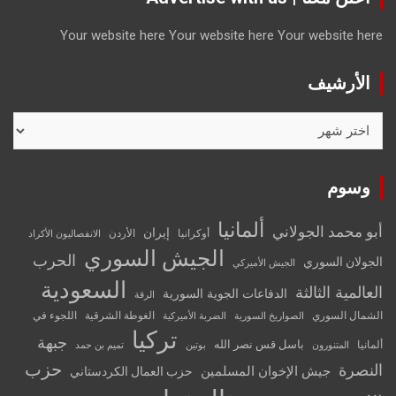
Your website here
Your website here
Your website here
الأرشيف
الأرشيف
وسوم
ألمانيا
أبو محمد الجولاني
إيران
أوكرانيا
الأردن
الانفصاليون الأكراد
الجيش السوري
الحرب
الجولان السوري
الجيش الأميركي
السعودية
العالمية الثالثة
الدفاعات الجوية السورية
الرقة
الشمال السوري
الغوطة الشرقية
اللجوء في
الصواريخ السورية
الضربة الأميركية
تركيا
جبهة
باسل قس نصر الله
ألمانيا
المتنورون
بوتين
تميم بن حمد
حزب
النصرة
جيش الإخوان المسلمين
حزب العمال الكردستاني