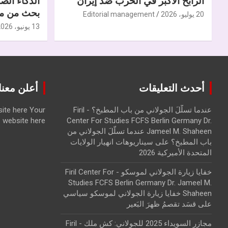
الرابح الأكبر في الحرب ضدّ إيران
الذكاء الص
بحث من مر
20 يوليو، 2026
Editorial management
13 يونيو، 2026
أحدث التعليقات
أعلن معنا | ise with us
عندما تسلّلَ الجولاني من باب المطبخ؟ - Firil
Your
ite here
website here
Center For Studies FCFS Berlin Germany Dr.
Jameel M. Shaheen عندما تسلّلَ الجولاني من
باب المطبخ؟
على
سيناريوهات انهيار الولايات
المتحدة الأميركية 2026
خفايا زيارة الجولاني لموسكو - Firil Center For
Studies FCFS Berlin Germany Dr. Jameel M.
Shaheen خفايا زيارة الجولاني لموسكو سياسي
على
قسَد تقصمُ ظهرَ البَعير
مجازر السويداء 2025 للجولاني: كش ملك - Firil