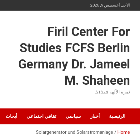
Ski
الأحد, أغسطس 9, 2026
t
conten
Firil Center For
Studies FCFS Berlin
Germany Dr. Jameel
M. Shaheen
ثمرة الآلهة ܦܝܪܐܠ
الرئيسية
أخبار
سياسي
ثقافي اجتماعي
أبحاث
Solargenerator und Solarstromanlage
Home