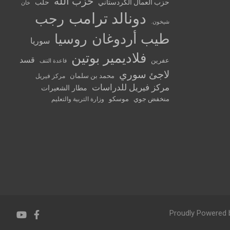
حزب الله
حزب العمال الكردستاني
حلب
خان
دونالد ترامب
رجب
شيخون.
طيب أردوغان
روسيا
سوريا
فلاديمير بوتين
قسد
عفرين
قاعدة التنف
لاجئ سوري
محمد بن سلمان
مركز فيريل
مركز فيريل للدراسات
مطار الشعيرات
منخفض جوي
موسكو
وزارة التربية والتعليم
Proudly Powered 