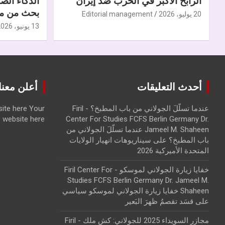
الرابح الأكبر في الحرب ضدّ إيران
الذكاء الص
بحث من مر
20 يوليو، 2026
Editorial management
13 يونيو، 2026
أحدث التعليقات
أعلن معنا | ise with us
عندما تسلّلَ الجولاني من باب المطبخ؟ - Firil
Your
ite here
website here
Center For Studies FCFS Berlin Germany Dr.
Jameel M. Shaheen عندما تسلّلَ الجولاني من
باب المطبخ؟
على
سيناريوهات انهيار الولايات
المتحدة الأميركية 2026
خفايا زيارة الجولاني لموسكو - Firil Center For
Studies FCFS Berlin Germany Dr. Jameel M.
Shaheen خفايا زيارة الجولاني لموسكو سياسي
على
قسَد تقصمُ ظهرَ البَعير
مجازر السويداء 2025 للجولاني: كش ملك - Firil