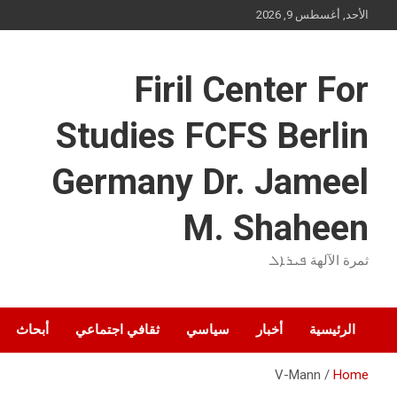
Ski
الأحد, أغسطس 9, 2026
t
conten
Firil Center For
Studies FCFS Berlin
Germany Dr. Jameel
M. Shaheen
ثمرة الآلهة ܦܝܪܐܠ
الرئيسية
أخبار
سياسي
ثقافي اجتماعي
أبحاث
V-Mann
Home