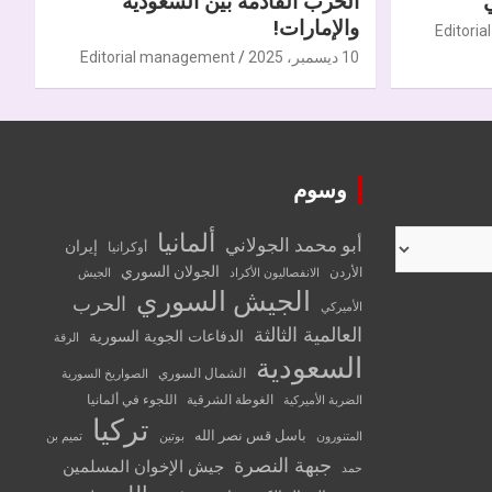
الحرب القادمة بين السعودية
والإمارات!
Editori
10 ديسمبر، 2025
Editorial management
وسوم
ألمانيا
أبو محمد الجولاني
إيران
أوكرانيا
الجولان السوري
الأردن
الانفصاليون الأكراد
الجيش
الجيش السوري
الحرب
الأميركي
العالمية الثالثة
الدفاعات الجوية السورية
الرقة
السعودية
الشمال السوري
الصواريخ السورية
الغوطة الشرقية
اللجوء في ألمانيا
الضربة الأميركية
تركيا
باسل قس نصر الله
المتنورون
بوتين
تميم بن
جبهة النصرة
جيش الإخوان المسلمين
حمد