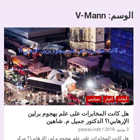
الوسم:
V-Mann
أبحاث
أخبار
سياسي
هل كانت المخابرات على علم بهجوم برلين
الإرهابي!؟ الدكتور جميل م. شاهين
3 يونيو، 2018
passau.edit
هل كانت المخابرات على علم بهجوم برلين الإرهابي!؟ مركز