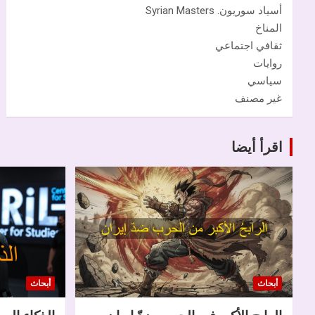
أسياد سوريون. Syrian Masters
المناخ
ثقافي اجتماعي
روايات
سياسي
غير مصنف
اقرأ أيضا
أبحاث
أبحاث