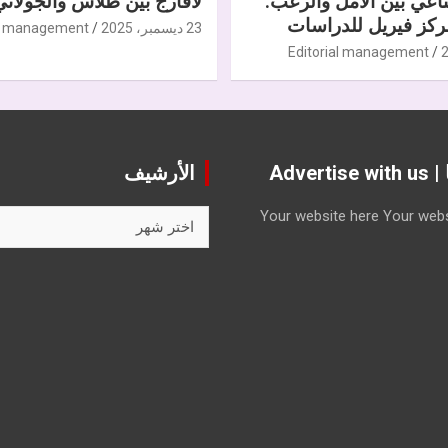
ناعي بين الأمل والرعب.
لافارج بين طلاس والجولاني
كز فيريل للدراسات
23 ديسمبر، 2025
al management
Editorial management
Advert
الأرشيف
الأرشيف
Your website here
Your webs