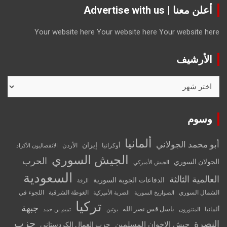
أعلن معنا | Advertise with us
Your website here
Your website here
Your website here
الأرشيف
الأرشيف
وسوم
ألمانيا
أبو محمد الجولاني
إيران
أوكرانيا
الأردن
الانفصاليون الأكراد
الجيش السوري
الحرب
الجولان السوري
الجيش الأميركي
السعودية
العالمية الثالثة
الدفاعات الجوية السورية
الرقة
الشمال السوري
الغوطة الشرقية
اللجوء في
الصواريخ السورية
الضربة الأميركية
تركيا
جبهة
باسل قس نصر الله
ألمانيا
المتنورون
بوتين
تميم بن حمد
حزب
النصرة
جيش الإخوان المسلمين
حزب العمال الكردستاني