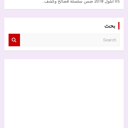
05 أيلول 2018 ضمن سلسلة فضائح وكشف…
بحث
S
e
a
r
c
h