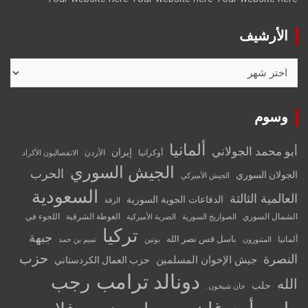
الأرشيف
الأرشيف
وسوم
ألمانيا
أبو محمد الجولاني
إيران
أوكرانيا
الأردن
الانفصاليون الأكراد
الجيش السوري
الحرب
الجولان السوري
الجيش الأميركي
السعودية
العالمية الثالثة
الدفاعات الجوية السورية
الرقة
الشمال السوري
الغوطة الشرقية
اللجوء في
الصواريخ السورية
الضربة الأميركية
تركيا
جبهة
باسل قس نصر الله
ألمانيا
المتنورون
بوتين
تميم بن حمد
حزب
النصرة
جيش الإخوان المسلمين
حزب العمال الكردستاني
دونالد ترامب
رجب
الله
حلب
خان شيخون.