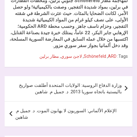
لمهاجمة مطار
Schönefeld
جنوبي برلين، ومحطات القطارات
في برلين، بمواد شديدة التفجير، وصفت بالكيميائية! ولو حصل
الأمر، لكانت الضحايا بالمئات. حيث عثرت الشرطة في شقته
الأولى، على نصف كيلو غرام من المواد الكيميائية شديدة
التفجير، وحزام ناسف جاهز. وحسب محطة ARD الحكومية؛
الإرهابي جابر البكر، 22 عاماً، يمتلك خبرة جيدة بصناعة القنابل،
اكتسبها من خلال عمله السابق في المعارضة السورية المسلحة،
وقد دخل ألمانيا بجواز سفر سوري مزور.
Tags:
ARD
,
Schönefeld
,
لاجئ سوري
,
مطار برلين
تصفّح
وزارة الدفاع الروسية: الولايات المتحدة أطلقت صواريخ
المقالات
باليستية باتجاه سوريا 2013. د. جميل م. شاهين
الإعلام الألماني: السوريون لا يهابون الموت. د. جميل م.
شاهين