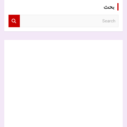
بحث
S
e
a
r
c
h