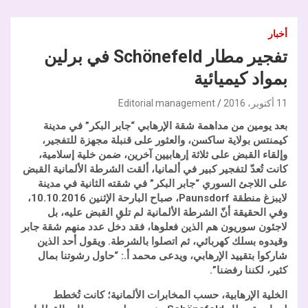
أخبار
تفجير مطار Schönefeld في برلين
بمواد كيميائية
11 أكتوبر، 2016
Editorial management
بعد يومين من مداهمة شقة الإرهابي “جابر البكر” في مدينة
كيمنتس بولاية ساكسن، والعثور على قنبلة مجهزة للتفجير،
وإلقاء القبض على ثلاثة إرهابيين آخرين، ضمن خلية إسلامية،
كانت تُعدّ لتفجير كبير في ألمانيا، ألقت الشرطة الألمانية القبض
على اللاجئ السوري “جابر البكر” في شقته الثانية في مدينة
لايبزغ منطقة
Paunsdorf
، صباح البارحة الإثنين 10.10.2016،
وفي الحقيقة أنّ الشرطة الألمانية لم تلقِ القبض عليه، بل
لاجئون سوريون هم الذين فعلوها، فقد دخل عدد منهم شقة جابر
وقيدوه بسلك كهربائي، ثم اتصلوا بالشرطة. ويقول أحد الذين
شاركوا بتقييد الإرهابي، ويدعى محمد أ.: “حاول رشوتنا بمال
كثير، لكننا رفضنا”.
الخلية الإرهابية، حسب المخابرات الألمانية؛ كانت تُخطط