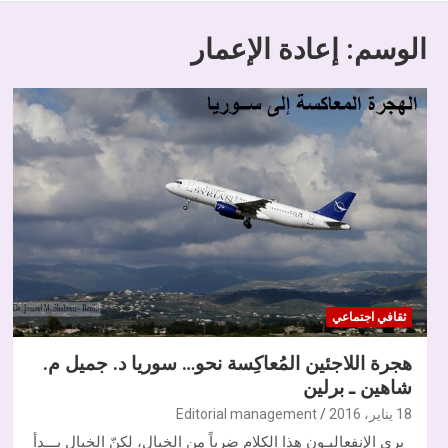
الوسم:
إعادة الإعمار
ثقافي اجتماعي
هجرة اللاجئين المُعاكِسة نحو… سوريا د. جميل م.
شاهين ـ برلين
18 يناير، 2016
Editorial management
يرى الإنفعاليـون هذا الكلام ضرباً من الخيال، لكنّ الخيال بـــدأ