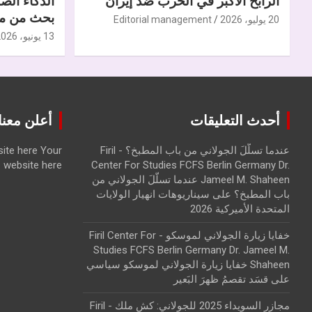
الرابح الأكبر في الحرب ضدّ إيران
الذكاء الص
بحث من مر
20 يوليو، 2026
Editorial management
13 يونيو، 2026
أحدث التعليقات
أعلن معنا | ise with us
عندما تسلّلَ الجولاني من باب المطبخ؟ - Firil
Your
ite here
website here
Center For Studies FCFS Berlin Germany Dr.
Jameel M. Shaheen عندما تسلّلَ الجولاني من
باب المطبخ؟
على
سيناريوهات انهيار الولايات
المتحدة الأميركية 2026
خفايا زيارة الجولاني لموسكو - Firil Center For
Studies FCFS Berlin Germany Dr. Jameel M.
Shaheen خفايا زيارة الجولاني لموسكو سياسي
على
قسَد تقصمُ ظهرَ البَعير
مجازر السويداء 2025 للجولاني: كش ملك - Firil