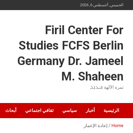
Ski
الخميس, أغسطس 6, 2026
t
conten
Firil Center For
Studies FCFS Berlin
Germany Dr. Jameel
M. Shaheen
ثمرة الآلهة ܦܝܪܐܠ
الرئيسية
أخبار
سياسي
ثقافي اجتماعي
أبحاث
Home
إعادة الإعمار