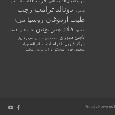
حزب الله
حزب العمال الكردستاني
حلب
خان
دونالد ترامب
رجب
شيخون.
طيب أردوغان
روسيا
سوريا
فلاديمير بوتين
قسد
عفرين
قاعدة التنف
لاجئ سوري
محمد بن سلمان
مركز فيريل
مركز فيريل للدراسات
مطار الشعيرات
منخفض جوي
موسكو
وزارة التربية والتعليم
Proudly Powered 