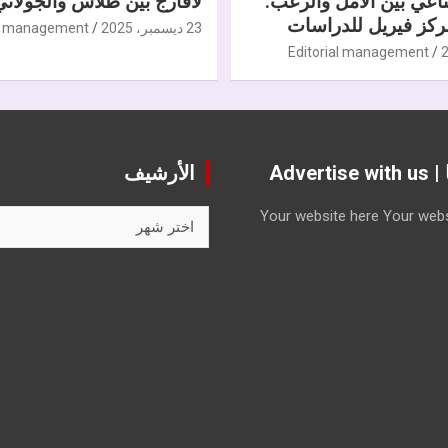
ناعي بين الأمل والرعب.
لافارج بين طلاس والجولاني
كز فيريل للدراسات
23 ديسمبر، 2025
al management
Editorial management
Advert
الأرشيف
الأرشيف
Your website here
Your webs