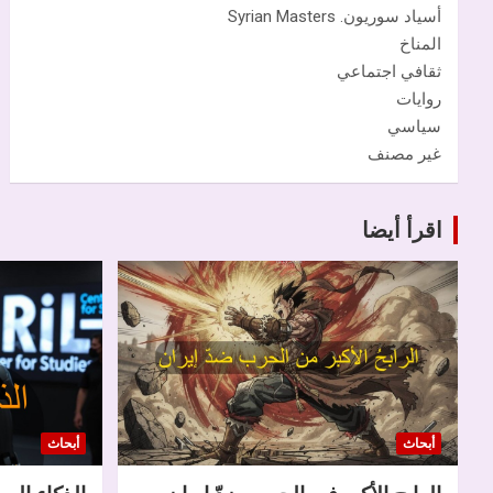
أسياد سوريون. Syrian Masters
المناخ
ثقافي اجتماعي
روايات
سياسي
غير مصنف
اقرأ أيضا
أبحاث
أبحاث