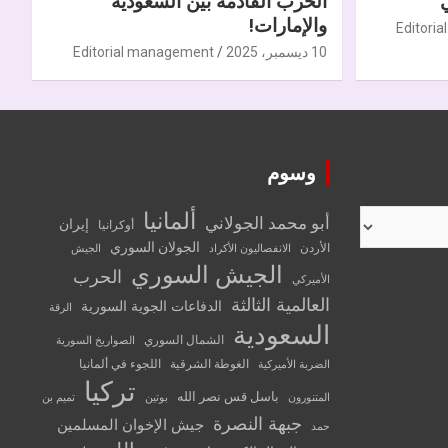
الحرب القادمة بين السعودية
والإمارات!
Editori
10 ديسمبر، 2025
Editorial management
وسوم
ألمانيا
أبو محمد الجولاني
إيران
أوكرانيا
الجولان السوري
الأردن
الانفصاليون الأكراد
الجيش
الجيش السوري
الحرب
الأميركي
العالمية الثالثة
الدفاعات الجوية السورية
الرقة
السعودية
الشمال السوري
الصواريخ السورية
الغوطة الشرقية
اللجوء في ألمانيا
الضربة الأميركية
تركيا
باسل قس نصر الله
المتنورون
بوتين
تميم بن
جبهة النصرة
جيش الإخوان المسلمين
حمد