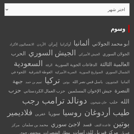
الأرشيف
وسوم
ألمانيا
أبو محمد الجولاني
إيران
أوكرانيا
الأردن
الانفصاليون الأكراد
الجيش السوري
الحرب
الجولان السوري
الجيش الأميركي
السعودية
العالمية الثالثة
الدفاعات الجوية السورية
الرقة
الشمال السوري
الغوطة الشرقية
اللجوء في
الصواريخ السورية
الضربة الأميركية
تركيا
جبهة
باسل قس نصر الله
ألمانيا
المتنورون
بوتين
تميم بن حمد
حزب
النصرة
جيش الإخوان المسلمين
حزب العمال الكردستاني
دونالد ترامب
رجب
الله
حلب
خان شيخون.
طيب أردوغان
روسيا
فلاديمير
سوريا
عفرين
بوتين
لاجئ سوري
قسد
محمد بن سلمان
مركز
قاعدة التنف
مركز فيريل للدراسات
مطار الشعيرات
منخفض جوي
فيريل