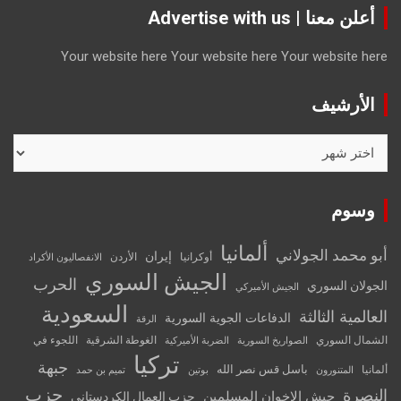
أعلن معنا | Advertise with us
Your website here
Your website here
Your website here
الأرشيف
الأرشيف
وسوم
ألمانيا
أبو محمد الجولاني
إيران
أوكرانيا
الأردن
الانفصاليون الأكراد
الجيش السوري
الحرب
الجولان السوري
الجيش الأميركي
السعودية
العالمية الثالثة
الدفاعات الجوية السورية
الرقة
الشمال السوري
الغوطة الشرقية
اللجوء في
الصواريخ السورية
الضربة الأميركية
تركيا
جبهة
باسل قس نصر الله
ألمانيا
المتنورون
بوتين
تميم بن حمد
حزب
النصرة
جيش الإخوان المسلمين
حزب العمال الكردستاني