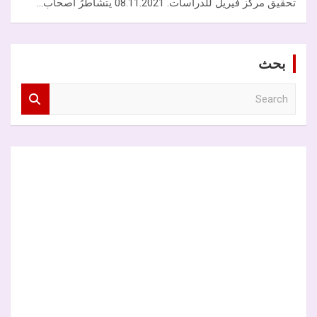
تحقيق مركز فيريل للدراسات. 08.11.2021 يتشاطرُ أصحاب…
بحث
S
e
a
r
c
h