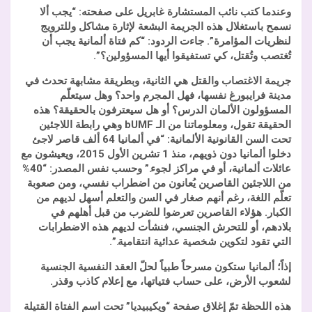
وعندما كتب نائب المستشارة غابريل على صفحته: “يجب ألا
نسمح باستغلال هذه الجريمة البشعة لإثارة مشاكل وللترويج
لنظريات المؤامرة”. جاءت الردود: “كم فتاة ألمانية يجب أن
تُغتصب وتُقتل، كي تستفيقوا أيها المسؤولين؟”.
جريمة الاغتصاب والقتل هي الثانية، وبطريقة مشابهة تحدث في
مدينة فرايبورغ نفسها، فهل المجرم واحد؟ وهل سيتعلّم
المسؤولون الألمان الدرس؟ أو هل سيعترفون بالحقيقة؟ هذه
الحقيقة تقول، ومعلوماتنا من الـ
bUMF
وهي رابطة اللاجئين
تحت السن القانونية الألمانية: “في ألمانيا 64 ألف قاصر لاجئ
دخلوا ألمانيا دون ذويهم، منذ 1 تشرين الأول 2015، ويعيشون مع
عائلات ألمانية، أو في مراكز لجوء.” وحسب نفس المصدر: “40%
من اللاجئين القاصرين يُعانون من اضطراب نفسي
، ومن صعوبة
تعلّم اللغة، رغم أنهم صغار في السن والتعلم أسهل لديهم من
الكبار. هؤلاء القاصرين تعرضوا للضرب من قبل أهلهم في
بلادهم، أو للتحرش الجنسي، فنشأت لديهم هذه الاضطرابات
التي تقود لتكوين شخصية عدائية انتقامية.”.
إذاً؛ ألمانيا ستكون مسرحاً طبياً لحلّ العقد النفسية الجنسية
لشعوب الأرض، على حساب فتياتها، مع إعلام كاذب وقذر.
هذه اللحظة تمّ إغلاق صفحة “ويكيبيديا” تحت اسم الفتاة القتيلة