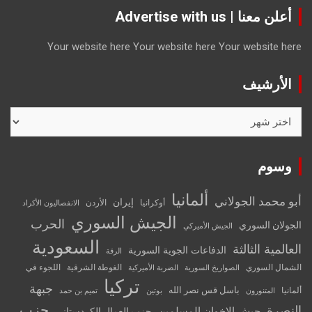
أعلن معنا | Advertise with us
Your website here
Your website here
Your website here
الأرشيف
الأرشيف
وسوم
ألمانيا
أبو محمد الجولاني
إيران
أوكرانيا
الأردن
الانفصاليون الأكراد
الجيش السوري
الحرب
الجولان السوري
الجيش الأميركي
السعودية
العالمية الثالثة
الدفاعات الجوية السورية
الرقة
الشمال السوري
الغوطة الشرقية
اللجوء في
الصواريخ السورية
الضربة الأميركية
تركيا
جبهة
باسل قس نصر الله
ألمانيا
المتنورون
بوتين
تميم بن حمد
حزب
النصرة
جيش الإخوان المسلمين
حزب العمال الكردستاني