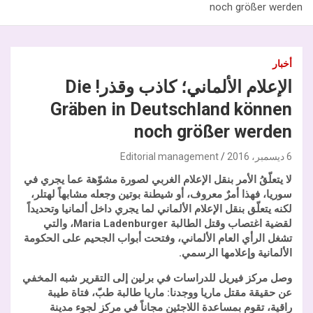
noch größer werden
أخبار
الإعلام الألماني؛ كاذب وقذر! Die
Gräben in Deutschland können
noch größer werden
6 ديسمبر، 2016
Editorial management
لا يتعلّقُ الأمر بنقل الإعلام الغربي لصورة مشوّهة عما يجري في
سوريا، فهذا أمرٌ معروف، أو شيطنة بوتين وجعله مشابهاً لهتلر،
لكنه يتعلّق بنقل الإعلام الألماني لما يجري داخل ألمانيا وتحديداً
لقضية اغتصاب وقتل الطالبة
Maria Ladenburger
، والتي
تشغل الرأي العام الألماني، وفتحت أبواب الجحيم على الحكومة
الألمانية وإعلامها الرسمي.
وصل مركز فيريل للدراسات في برلين إلى التقرير شبه المخفي
عن حقيقة مقتل ماريا ووجدنا: ماريا طالبة طبّ، فتاة طيبة
راقية، تقوم بمساعدة اللاجئين مجاناً في مركز لجوء مدينة