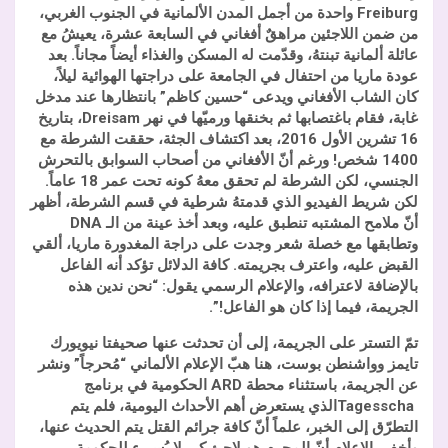
Freiburg
واحدة من أجمل المدن الألمانية في الجنوب الغربي،
من ضمن اللاجئين مراهقٌ أفغاني في السابعة عشرة، يعيشُ مع
عائلة ألمانية تبنتهُ، وقدّمت له المسكن والغذاء أيضاً مجاناً. بعد
عودة ماريا من احتفال في الجامعة على دراجتها الهوائية ليلاً،
كان الشاب الأفغاني ويدعى “حسين كاظم” بانتظارها عند مدخل
غابة، فقام باغتصابها ثم بخنقها ورميّها في نهر
Dreisam
، بتاريخ
16 تشرين الأول 2016، بعد اكتشاف الجثة، حققت الشرطة مع
1400 شخص! ورغم أنّ الأفغاني من أصحاب السوابق بالتحرش
الجنسي، لكن الشرطة لم تحقق معهُ كونه تحت عمر 18 عاماً.
لكن شريط الفيديو الذي قدمتهُ شرطية في قسم الشرطة، أظهر
أنّ ملامح المشتبه تنطبق عليه، وبعد أخذ عينة من الـ
DNA
وتطابقها مع خصلة شعر وجدت على دراجة المغدورة ماريا، ألقي
القبض عليه، واعترف بجريمته. كافة الدلائل تؤكد أنه الفاعل
بالإضافة لاعترافه، والإعلام الرسمي يقول: “نحن ندين هذه
الجريمة، فيما إذا كان هو الفاعل!”.
تمّ التستر على الجريمة، إلى أن تحدثت عنها صحيفتا نيويورك
تايمز وواشنطن بوست، هنا هبّ الإعلام الألماني “مُحرجاً” ونشر
عن الجريمة، باستثناء محطة
ARD
الحكومية في برنامج
Tagesscha
الذي يستعرض أهم الأحداث اليومية، فلم يتم
التطرّق إلى الخبر، علماً أنّ كافة جرائم القتل يتم الحديث عنها،