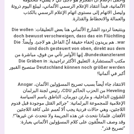
وأخفى الإعلام أنّ المجرم هو لاجئ كي لا يُسيء للحكومة
الألمانية، فبدأ انتقاد الإعلام الرسمي الألماني، ليبلغ اليوم ذروتهُ
وليصل الاتهام إلى مستوى اتهام الإعلام الرسمي بالكذب
والعمالة والانحطاط والقذارة.
وبتتبعنا لردود الشارع الألماني هنا بعض التعليقات:
Die wollen
doch bewusst verschweigen, dass das ein Flüchtling
war.
. هم يريدون إخفاء حقيقة أنّ الفاعل هو لاجئ. وأيضاً:
Die
sind doch gesteuert von oben, direkt aus dem
Bundeskanzleramt
، إنها الأوامر تأتي من فوق، مباشرة من
مكتب المستشارة. التعليق الأكثر تراجيدية: Die Gräben in
Deutschland können noch größer werden
ستصبح القبور
أكبر في ألمانيا!
الانتقاد جاء أيضاً بسبب تصريح المسؤولين الألمان،
Ansgar
Heveling
من الحزب الحاكم
CDU
،
رئيس لجنة البرلمان
للشؤون الداخلية، و
مارتن دورمان، الناطق باسم السياسة
الإعلامية للمجموعة البرلمانية: “جرائم القتل موجودة قبل قدوم
اللاجئين، وهي حالات فردية يجب ألا نُعمم على كافة اللاجئين
الأفغان. فلماذا نتحدث عن هذه الجريمة ولا نتحدث عن غيرها”!.
وقد وصف المعلّقون على كلام المسؤولين الألماني بعبارة:
“تصريح قذر”.