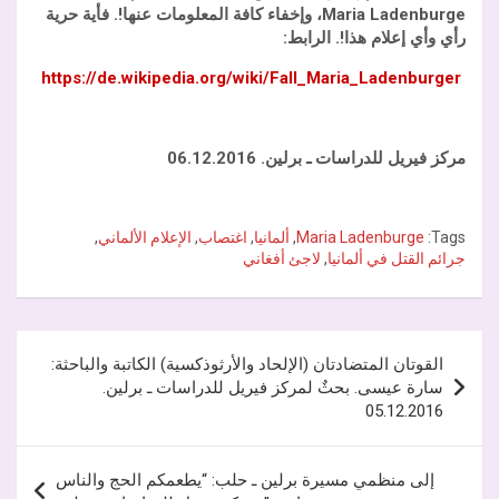
Maria Ladenburge
، وإخفاء كافة المعلومات عنها!. فأية حرية
رأي وأي إعلام هذا!. الرابط:
https://de.wikipedia.org/wiki/Fall_Maria_Ladenburger
مركز فيريل للدراسات ـ برلين. 06.12.2016
Tags:
Maria Ladenburge
,
ألمانيا
,
اغتصاب
,
الإعلام الألماني
,
جرائم القتل في ألمانيا
,
لاجئ أفغاني
تصفّح
القوتان المتضادتان (الإلحاد والأرثوذكسية) الكاتبة والباحثة:
المقالات
سارة عيسى. بحثٌ لمركز فيريل للدراسات ـ برلين.
05.12.2016
إلى منظمي مسيرة برلين ـ حلب: “يطعمكم الحج والناس