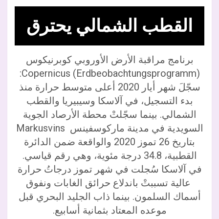
القطب الشمالي يحترق
برنامج مراقبة الأرض الأوروبي كوبرنيكوس
Copernicus (Erdbeobachtungsprogramm):
سجّلَ شهر أيار 2020 أعلى متوسط حرارة منذ
بدء التسجيل، في آلاسكا وسيبيريا والقطب
الشمالي. بينما سجّلتْ محطة الأرصاد الجوية
السويدية في مدينة ماركوسفينس Markusvins
بتاريخ 26 تموز 2020 والواقعة ضمن الدائرة
القطبية، 34.8 درجة مئوية، وهي رقم قياسي.
في آلاسكا سُجلت في شهر تموز درجاتُ حرارة
عالية تسببتْ باندلاع حرائق الغابات ونفوق
أسماك السلمون. بينما ذاب الجليد البحري قبل
موعده المعتاد بثمانية أسابيع.