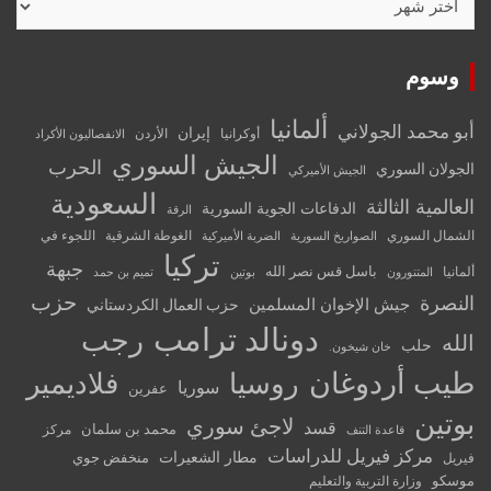
وسوم
ألمانيا
أبو محمد الجولاني
إيران
أوكرانيا
الأردن
الانفصاليون الأكراد
الجيش السوري
الحرب
الجولان السوري
الجيش الأميركي
السعودية
العالمية الثالثة
الدفاعات الجوية السورية
الرقة
الشمال السوري
الغوطة الشرقية
اللجوء في
الصواريخ السورية
الضربة الأميركية
تركيا
جبهة
باسل قس نصر الله
ألمانيا
المتنورون
بوتين
تميم بن حمد
حزب
النصرة
جيش الإخوان المسلمين
حزب العمال الكردستاني
دونالد ترامب
رجب
الله
حلب
خان شيخون.
طيب أردوغان
روسيا
فلاديمير
سوريا
عفرين
بوتين
لاجئ سوري
قسد
محمد بن سلمان
مركز
قاعدة التنف
مركز فيريل للدراسات
مطار الشعيرات
منخفض جوي
فيريل
موسكو
وزارة التربية والتعليم