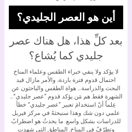
أين هو العصر الجليدي؟
بعد كلِّ هذا، هل هناك عصر
جليدي كما يُشاع؟
لا يؤكد ولا ينفي خبراء الطقس وعلماء المناخ
احتمال قدوم فترة باردة، والأمر مازال قيد
البحث والدراسة… هواة الطقس والباحثون عن
الشهرة فقط هم مَن يؤكد قدوم “عصر جليدي”…
عِلماً أنّ استخدامَ تعبير “عصر جليدي” خطأ
علمي دون شك وهذا سنبحثهُ في مركز فيريل
للدراسات بشكل واسع. ما يحدثُ هو اضطرابٌ
وتطرّفٌ في المناخ. المناطق التي شهدت