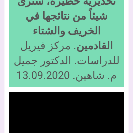
تحذيرية خطيرة، سنرى
شيئاً من نتائجها في
الخريف والشتاء
القادمين
. مركز فيريل
للدراسات. الدكتور جميل
م. شاهين. 13.09.2020