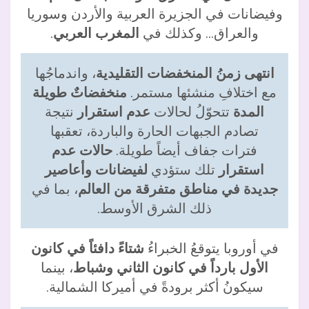
وفيضانات في الجزيرة العربية والأردن وسوريا
والعراق… وكذلك في
المغرب العربي
.
انتهى زمنُ المنخفضات التقليدية
، واندماجُها
مع اختلافِ منشئها مستمر.
منخفضاتٌ طويلة
المدة
تتحوّلُ لحالات
عدم استقرار
نتيجة
تصادم الجبهات الحارة والباردة، تعقبها
فترات جفاف أيضاً طويلة.
حالات عدم
استقرار
تلك ستؤدي
لفيضانات وأعاصير
جديدة في مناطق متفرقة من العالم
، بما في
ذلك الشرق الأوسط.
في أوروبا يتوقعُ الخبراءُ
شتاءً دافئاً في كانون
الأول بارداً في كانون الثاني وشباط
، بينما
سيكونُ أكثر برودةً في أميركا الشمالية.