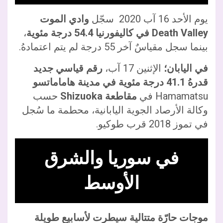
يوم الأحد 16 آب 2020 سجّل
وادي الموت
Death Valley
في كاليفورنيا 54.4 درجة مئوية
،
بينما سجل مقياسٌ آخر 55 درجة لم يتم اعتمادهُ.
في اليابان؛
الإثنين 17 آب،
رقم قياسي جديد
قدرهُ 41.1 درجة مئوية في مدينة هاماماتسو
Hamamatsu في
مقاطعة Shizuoka
حسب
وكالة الأرصاد الجوية اليابانية، محطمة ما سُجل
في تموز 2018 قرب طوكيو.
في سوريا والشرق
الأوسط
موجات حارّة متتالية سيطرت لأسابيع طويلة