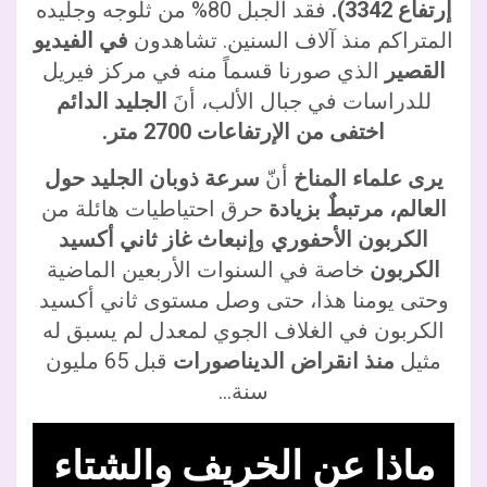
إرتفاع 3342).
فقد الجبل 80% من ثلوجه وجليده
المتراكم منذ آلاف السنين. تشاهدون
في الفيديو
القصير
الذي صورنا قسماً منه في مركز فيريل
للدراسات في جبال الألب، أنَ
الجليد الدائم
اختفى من الإرتفاعات 2700 متر.
يرى علماء المناخ
أنّ
سرعة ذوبان الجليد حول
العالم، مرتبطٌ بزيادة
حرق احتياطيات هائلة من
الكربون الأحفوري
و
إنبعاث غاز ثاني أكسيد
الكربون
خاصة في السنوات الأربعين الماضية
وحتى يومنا هذا، حتى وصل مستوى ثاني أكسيد
الكربون في الغلاف الجوي لمعدل لم يسبق له
مثيل
منذ انقراض الديناصورات
قبل 65 مليون
سنة…
ماذا عن الخريف والشتاء