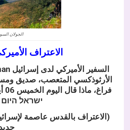
الجولان السو
الاعتراف الأميرك
الأرثوذكسي المتعصب، صديق ومستش
ישראל היום ا
(الاعتراف بالقدس عاصمة لإسرائيل 
جديد