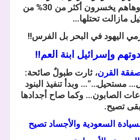
ثم بحدود 1967، فرفضت إسرائيل وهاهم يخسرون أكثر من 30% من
مي اليهود في البحر بل الفرس!!
وتهم وإسرائيل ابنة العم!!
فقة القرن
، ثارت طبولٌ صائحة:
ل… مستحيل…”… وبدأ تنفيذ البنود
فقاعات الصابون… وكما صاح أجدادها
بقى تصيح.
السيادة السعودية والأجساد تصيح