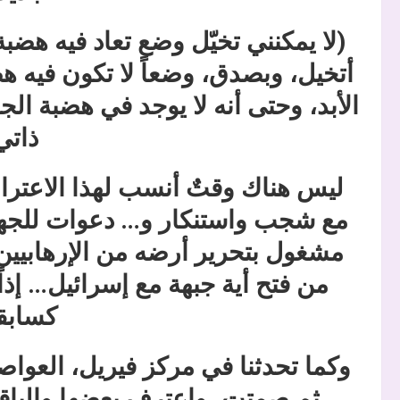
(لا يمكنني تخيّل وضع تعاد فيه هضبة
أتخيل، وبصدق، وضعاً لا تكون فيه ه
الأبد، وحتى أنه لا يوجد في هضبة ال
ذاتي)
ليس هناك وقتٌ أنسب لهذا الاعتر
مع شجب واستنكار و… دعوات للجه
مشغول بتحرير أرضه من الإرهابيين
من فتح أية جبهة مع إسرائيل… إذ
كسابقا
وكما تحدثنا في مركز فيريل، العو
ثم صمتت، واعترف بعضها والباقي