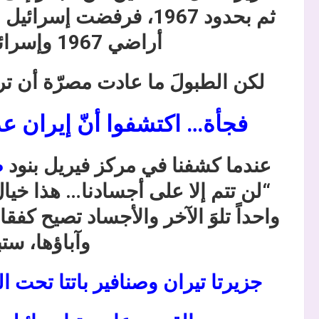
أراضي 1967 وإسرائيل مازالت تحتلها…
لكن الطبولَ ما عادت مصرّة أن تر
فجأة… اكتشفوا أنّ إيران عد
عندما كشفنا في مركز فيريل بنود
ص
“لن تتم إلا على أجسادنا… هذا خيا
واحداً تلوَ الآخر والأجساد تصيح ك
وآباؤها، ست
جزيرتا تيران وصنافير باتتا تحت 