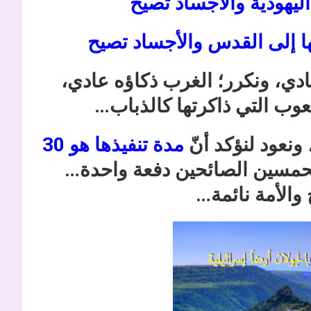
يهودية والأجساد تصيح
ها إلى القدس والأجساد تصيح
دي، ونكرر؛ الغرب ذكاؤه عادي،
عوب التي ذاكرتها كالذباب…
ونعود لنؤكد أنّ
مدة تنفيذها هو 30
تحمسين الصائحين دفعة واحدة…
والأمة نائمة…