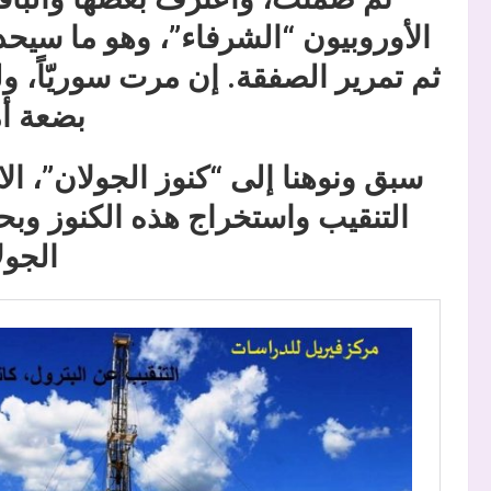
الأوروبيون “الشرفاء”، وهو ما سيحد
ثم تمرير الصفقة. إن مرت سوريّاً، و
بضعة أ
سبق ونوهنا إلى “كنوز الجولان”، ا
التنقيب واستخراج هذه الكنوز وبح
الجول