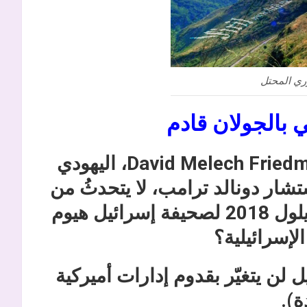
ري المحتل
ي بالجولان قادم
السفير الأميركي لدى إسرائيل David Melech Friedman، اليهودي
ار دونالد ترامب، لا يتحدثُ من
فراغ، ماذا قال اليوم الخميس 06 أيلول 2018 لصحيفة إسرائيل هيوم
لإسرائيلية؟
لن يتغيّر بقدوم إدارات أميركية
ة).