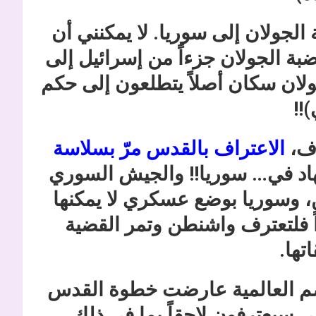
 الجولان إلى سوريا. لا يمكنني أن
ضبة الجولان جزءاً من إسرائيل إلى
جولان سكان أصلاً يتطلعون إلى حكم
!!
اف،
الاعتراف بالقدس مرّ بسلاسة
اد في… سوريا!! والجيش السوري
، وسوريا بوضع عسكري لا يمكنها
اً فلتعترف واشنطن وتمر القضية
تها.
اصم العالمية عارضت خطوة القدس
 سيعترفون لاحقاً بما في ذلك