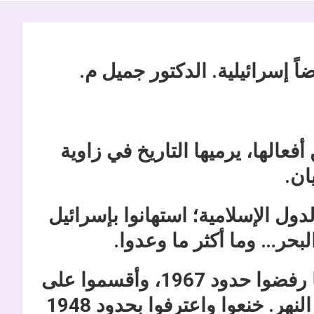
اً إسرائيلية. الدكتور جميل م.
فعالها، يرميها التاريخ في زاوية
ان.
دول الإسلامية؛ استهانوا بإسرائيل
بحر… وما أكثر ما وعدوا.
رفضوا الاعتراف بحدود 1948، بعدها رفضوا حدود 1967، وأقسموا على
تحرير كامل فلسطين من البحر إلى النهر. خنعوا واعترفوا بحدود 1948