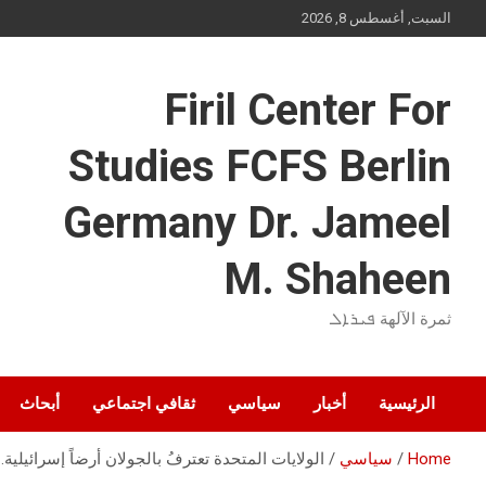
Ski
السبت, أغسطس 8, 2026
t
conten
Firil Center For
Studies FCFS Berlin
Germany Dr. Jameel
M. Shaheen
ثمرة الآلهة ܦܝܪܐܠ
الرئيسية
أخبار
سياسي
ثقافي اجتماعي
أبحاث
Home
سياسي
الولايات المتحدة تعترفُ بالجولان أرضاً إسرائيلية