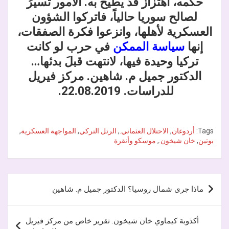
حكمه، اهتزازٌ قد يطيح به. الأمور تسيرُ
لصالح سوريا حالياً، فاتركوا الشؤون
العسكرية لأهلها، وانزعوا فكرة الصفقات،
إنها
سياسة الممكن
في حرب لو كانت
تركيا وحيدة فيها، لانتهت قبلَ بدئها…
الدكتور جميل م. شاهين. مركز فيريل
للدراسات. 22.08.2019.
Tags:
أردوغان
,
الاحتلال العثماني.
,
الرتل التركي
,
المواجهة العسكرية
,
بوتين
,
خان شيخون.
,
موسكو وأنقرة
تصفّح
ماذا جرى شمال روسيا؟ الدكتور جميل م. شاهين
المقالات
أكذوبة كيماوي خان شيخون. تقرير خاص من مركز فيريل