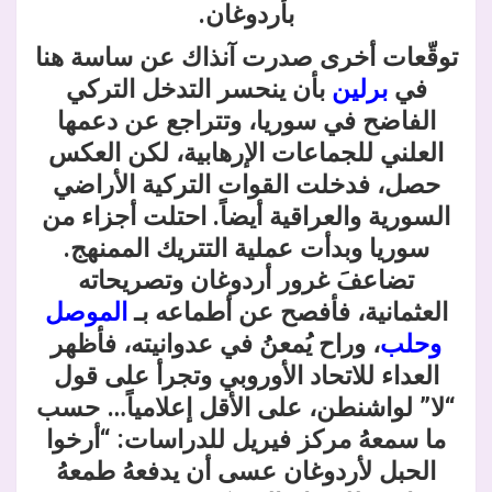
بأردوغان.
توقّعات أخرى صدرت آنذاك عن ساسة هنا
في
برلين
بأن ينحسر التدخل التركي
الفاضح في سوريا، وتتراجع عن دعمها
العلني للجماعات الإرهابية، لكن العكس
حصل، فدخلت القوات التركية الأراضي
السورية والعراقية أيضاً. احتلت أجزاء من
سوريا وبدأت عملية التتريك الممنهج.
تضاعفَ غرور أردوغان وتصريحاته
العثمانية، فأفصح عن أطماعه بـ
الموصل
وحلب
، وراح يُمعنُ في عدوانيته، فأظهر
العداء للاتحاد الأوروبي وتجرأ على قول
“لا” لواشنطن، على الأقل إعلامياً… حسب
ما سمعهُ مركز فيريل للدراسات: “أرخوا
الحبل لأردوغان عسى أن يدفعهُ طمعهُ