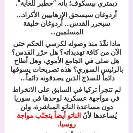
ديمتري بيسكوف؛ بأنه “خطير للغاية”.
أردوغان سيسحق الإرهابيين الأكراد…
سيحرر القدس… أردوغان خليفة
المسلمين…
ماذا نفّذَ منذ وصوله لكرسي الحكم حتى
الآن من كافة تهديداته؟ هل حرّر القدس؟
هل صلى في الجامع الأموي، وهل أطاح
بالرئيس السوري؟ هذه تصريحات يسوقها
دائماً للسذج الذين يصدقونه دائماً…
لم تتجرأ تركيا في السابق على الانخراط
في مواجهة عسكرية لوحدها في سوريا
دون مساعدة الناتو المباشرة، ولن
يُساعدها لأنّ
الناتو أيضاً يتجنّب مواجة
روسيا.