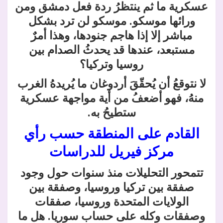
عسكرية ما ثم ينتظرُ ردة فعل دمشق ومن
ورائها موسكو. موسكو لن ترد بشكل
مباشر إلا إذا هاجم جنودها، وهذا أمرٌ
مستبعد، عندها قد يحدثُ الصدام بين
روسيا وتركيا؟
لا نتوقعُ أن يُحقّقَ أردوغان ما يُريدهُ الغرب
منهُ، فهو أضعفُ من أية مواجهة عسكرية
ستطيحُ به.
القادم على المنطقة حسب رأي
مركز فيريل للدراسات
تتمحور التحليلات منذ سنوات حول وجود
صفقة بين تركيا وروسيا، وصفقة بين
الولايات المتحدة وروسيا، صفقات
وصفقات وكله على حساب سوريا. هل ما