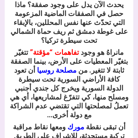
يحدث الآن يدل على وجود صفقة؟ ماذا
حصل في الصفقات الماضية المزعومة
التي تحدّث عنها نفس المحللين، بالإبقاء
على غوطة دمشق ثم ريف حماة الشمالي
تحت سيطرة تركيا؟
مانراهُ هو وجود
تفاهمات “مؤقتة”
تتغيّر
بتغيّر المعطيات على الأرض، بينما الصفقة
ثابتة لا تتغير. من
مصلحة روسيا
أن تعود
كافة الأراضي السورية تحت سيطرة
الدولة السورية ويخرج كل جندي أجنبي
ومسلح منها، كي تتفرّغ لمشاريعها، أي هي
تعملُ لمصلحتها التي تقتضي عدم الشراكة
مع دولة أخرى…
أن تبقى نقطة
مورك
ومعها نقاط مراقبة
تركية مستحدثة، للإشراف على الطريق