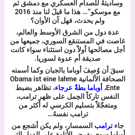
وساديتهُ للصدام العسكري مع دمشق ثم
مع موسكو”… هذا ما قيلَ لنا منذ 2016
ولم يحدث، فهل آن الأوان؟
عدة دول من الشرق الأوسط والعالم،
غاصت في المستنقع السوري، جميعها من
أجل مصالحها أولاً دون استثناء سواء كانت
صديقة أم عدوة لسوريا.
سبقَ أن وُصِفَ أوباما بالجبان وكما أسمته
الصحافة الألمانية Obama ist eine lahme
Ente،
أوباما بطةٌ عرجاء
، تظاهر بضبط
النفس تاركاً الحِمل على ظهر ترامب،
ومتعجّلاً بتسليم الكرسي له أكثر من
ترامب نفسهُ…
جاء
ترامب
السمسار، ولم يكن أشجع من
أوباما سوى بفرض الأتاوة على الدول التي