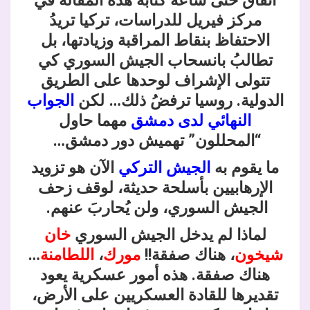
اتفاق حتى ساعة كتابة هذه المقالة في
مركز فيريل للدراسات، تركيا تريدُ
الاحتفاظ بنقاط المراقبة وزيادتها، بل
تطالبُ بانسحاب الجيش السوري كي
تتولى الإشراف لوحدها على الطريق
الدولية. روسيا ترفضُ ذلك… لكن
الجواب
النهائي لدى دمشق
مهما حاول
“المحللون” تهميش دور دمشق…
ما يقوم به
الجيش التركي
الآن هو تزويد
الإرهابيين بأسلحة حديثة، لوقف زحف
الجيش السوري، ولن يُحاربَ عنهم.
لماذا لم يدخل الجيش السوري
خان
شيخون
، هناك صفقة!!
مورك
،
اللطامنة
…
هناك صفقة. هذه أمور عسكرية يعود
تقديرها للقادة العسكريين على الأرض،