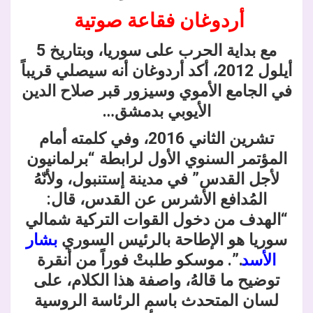
أردوغان فقاعة صوتية
مع بداية الحرب على سوريا، وبتاريخ 5
أيلول 2012، أكد أردوغان أنه سيصلي قريباً
في الجامع الأموي وسيزور قبر صلاح الدين
الأيوبي بدمشق…
تشرين الثاني 2016، وفي كلمته أمام
المؤتمر السنوي الأول لرابطة “برلمانيون
لأجل القدس” في مدينة إستنبول، ولأنّهُ
المُدافع الأشرس عن القدس، قال:
“الهدف من دخول القوات التركية شمالي
سوريا هو الإطاحة بالرئيس السوري
بشار
الأسد
.”. موسكو طلبتْ فوراً من أنقرة
توضيح ما قالهُ، واصفة هذا الكلام، على
لسان المتحدث باسم الرئاسة الروسية