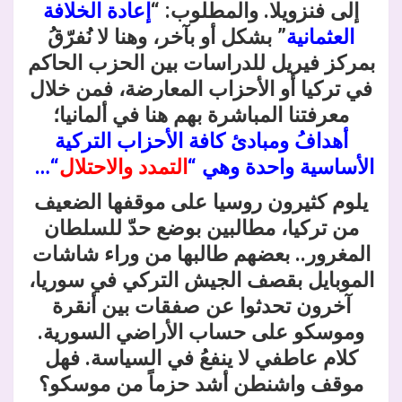
إلى فنزويلا. والمطلوب: “
إعادة الخلافة
العثمانية
” بشكل أو بآخر، وهنا لا نُفرّقُ
بمركز فيريل للدراسات بين الحزب الحاكم
في تركيا أو الأحزاب المعارضة، فمن خلال
معرفتنا المباشرة بهم هنا في ألمانيا؛
أهدافُ ومبادئ كافة الأحزاب التركية
الأساسية واحدة وهي “
التمدد والاحتلال
“…
يلوم كثيرون روسيا على موقفها الضعيف
من تركيا، مطالبين بوضع حدّ للسلطان
المغرور.. بعضهم طالبها من وراء شاشات
الموبايل بقصف الجيش التركي في سوريا،
آخرون تحدثوا عن صفقات بين أنقرة
وموسكو على حساب الأراضي السورية.
كلام عاطفي لا ينفعُ في السياسة. فهل
موقف واشنطن أشد حزماً من موسكو؟