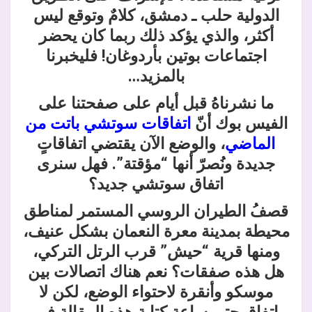
الدولية حلب ـ دمشق، كلامٌ وتوقع ليس
أكثر، والذي يؤكد ذلك ربما كان يحضر
اجتماعات بوتين بأردوغان! فليخبرنا
بالمزيد…
ما نشرناهُ قبل أيام على صفحتنا على
الفيس بوك أنّ
اتفاقات سوتشي باتت من
الماضي
، والوضع الآن يقتضي اتفاقاتٍ
جديدة ونُصرّ أنها “مؤقتة”. فهل سنرى
اتفاق سوتشي جديد؟
قصفُ الطيران الروسي المستمر لمناطق
محيطة بمدينة معرة النعمان بشكل عنيف،
ومنها قرية “حيش” قرب الرتل التركي،
هل هذه صفقات؟ نعم هناك اتصالات بين
موسكو وأنقرة لاحتواء الوضع، لكن لا