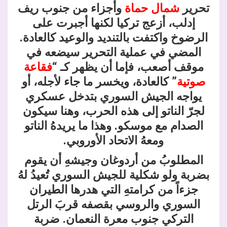
تحرير
شمال حماة
وأجزاء من جنوب ريف
إدلب، أزعج تركيا لكنها أجبرت على
الرضوخ واكتفت بالتنديد والوعيد كالعادة.
المضي في عملية التحرير سيضعه في
موقف أصعب، فإما أن يظهر كـ “
فقاعة
صوتية
” كالعادة، ويخسر ما جاء لأجله، أو
يواجه الجيش السوري بتد
خل عسكري
لجرّ الناتو إلى هذه الحرب، وهنا سيكون
الصدام مع موسكو. وهذا ما يريدهُ الناتو
ومعهُ الاتحاد الأوروبي.
المطلوبُ من أردوغان وجيشهِ أن يقوم
بضربة ولو شكلية للجيش السوري تُعيدُ لهُ
جزءاً من كرامتهِ التي هدرها الطيران
السوري والروسي بقصفه قربَ الرتل
التركي جنوب معرة النعمان. ضربة