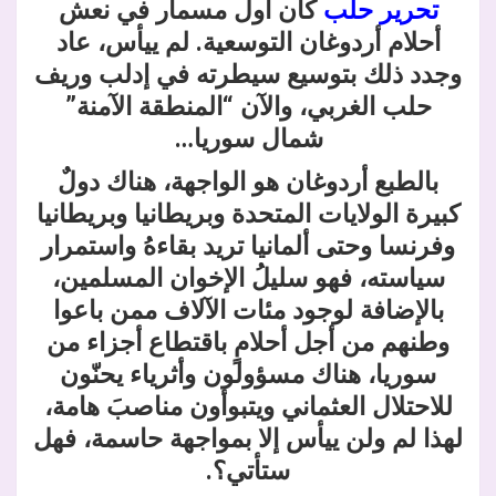
تحرير حلب
كان أول مسمار في نعش
أحلام أردوغان التوسعية. لم ييأس، عاد
وجدد ذلك بتوسيع سيطرته في إدلب وريف
حلب الغربي، والآن “المنطقة الآمنة”
شمال سوريا…
بالطبع أردوغان هو الواجهة، هناك دولٌ
كبيرة الولايات المتحدة وبريطانيا وبريطانيا
وفرنسا وحتى ألمانيا تريد بقاءهُ واستمرار
سياسته، فهو سليلُ الإخوان المسلمين،
بالإضافة لوجود مئات الآلاف ممن باعوا
وطنهم من أجل أحلامٍ باقتطاع أجزاء من
سوريا، هناك مسؤولون وأثرياء يحنّون
للاحتلال العثماني ويتبوأون مناصبَ هامة،
لهذا لم ولن ييأس إلا بمواجهة حاسمة، فهل
ستأتي؟.