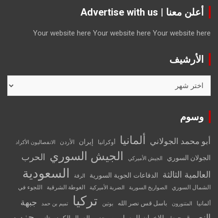
أعلن معنا | Advertise with us
Your website here
Your website here
Your website here
الأرشيف
الأرشيف
وسوم
ألمانيا
أبو محمد الجولاني
إيران
أوكرانيا
الأردن
الانفصاليون الأكراد
الجيش السوري
الحرب
الجولان السوري
الجيش الأميركي
السعودية
العالمية الثالثة
الدفاعات الجوية السورية
الرقة
الشمال السوري
الغوطة الشرقية
اللجوء في
الصواريخ السورية
الضربة الأميركية
تركيا
جبهة
باسل قس نصر الله
ألمانيا
المتنورون
بوتين
تميم بن حمد
حزب
النصرة
جيش الإخوان المسلمين
حزب العمال الكردستاني