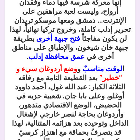
إنها معركة شرسة فيها دماء وفقدان
أرواح، وليست لعبة مراهقين على
الإنترنت… دمشق ومعها موسكو تريدان
تحرير إدلب كاملة، وخروج تركيا نهائياً، لهذا
لن يكون مفاجئاً
فتح جبهة أخرى
بطريقة
جبهة خان شيخون، والإطباق على مناطق
أخرى في
عمق محافظة إدلب
.
ا
لوقت مناسبٌ
و
وضع أردوغان سيء و
“خطير”
بعد القطيعة التامة مع رفاقه
الثلاثة الكبار: عبد الله غول، أحمد داوود
أوغلو، وعلى بابا جان. شعبية حزبه في
الحضيض، الوضع الاقتصادي متدهور،
وأردوغان بحاجة لنصر خارجي لإشغال
الداخل وتوحيده بعد هزائمه المتتالية، لهذا
قد يتصرفُ بحماقة مع اهتزاز كرسيّ