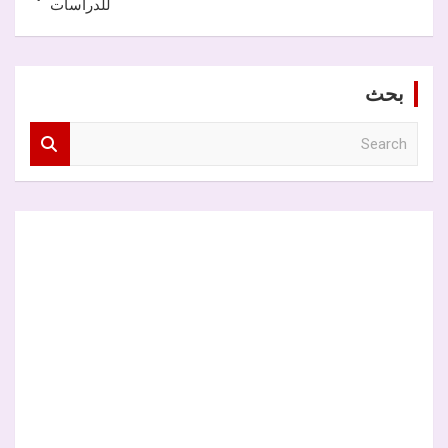
للدراسات
بحث
S
e
a
r
c
h