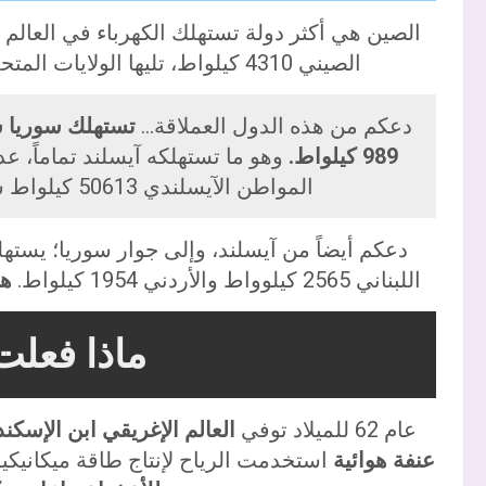
الصيني 4310 كيلواط، تليها الولايات المتحدة 3911 تيراواط والفرد 12701 كيلواط.
دعكم من هذه الدول العملاقة…
989 كيلواط.
المواطن الآيسلندي 50613 كيلواط سنوياً
دعكم أيضاً من آيسلند، وإلى جوار سوريا؛ يسته
اللبناني 2565 كيلوواط والأردني 1954 كيلواط.
هل
ماذا فعلت 
عام 62 للميلاد توفي
العالم الإغريقي ابن الإسكندرية von Alexandria
عنفة هوائية
استخدمت الرياح لإنتاج طاقة ميكانيكي