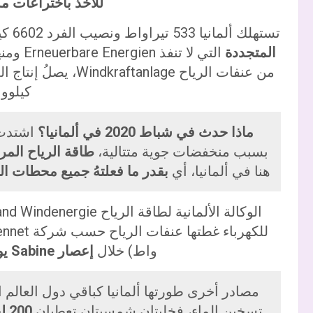
للأخذ باختراعات مك
تستهلك ألمانيا 533 تيراواط ونصيب الفرد 6602 كيلواط. اتجهت هذه الدولة منذ سنوات نحو
المتجددة
كيلووا
ماذا حدث في شباط 2020 في ألمانيا؟
اشتدت 
بسبب منخفضات جوية متتالية،
طاقة الرياح المرا
هنا في ألمانيا، أي
بقدر ما فعلتهُ جميع محطات الف
الوكالة الألمانية لطاقة الرياح Bundesverband Windenergie ذكرت أنّ
للكهرباء غطتها عنفات الرياح حسب شركة Tennet، وقد أنتجت
واط) خلال
إعصار Sabine يوم الأربعاء 12 شباط 2020.
مصادر أخرى طورتها ألمانيا كباقي دول العالم ا
تسخين الماء، فخليتان شمسيتان تعطيان
200 ليتر من المياه يومياً بحرارة 60 درجة مئوية