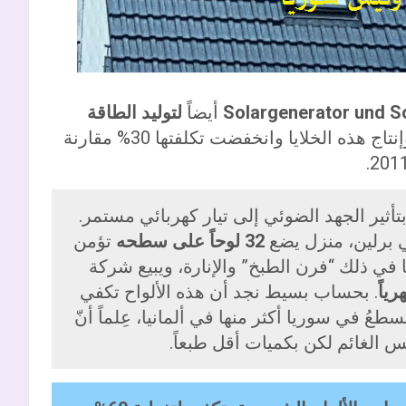
أيضاً
لتوليد الطاقة
، وقد تحسّنت في الآونة الأخيرة جودة وإنتاج هذه الخلايا وانخفضت تكلفتها 30% مقارنة
تأثير الجهد الضوئي إلى تيار كهربائي مستمر.
ي برلين، منزل يضع
32 لوحاً على سطحه
تؤمن
ئية بما في ذلك “فرن الطبخ” والإنارة، ويبيع شركة
. بحساب بسيط نجد أن هذه الألواح تكفي
 تسطعُ في سوريا أكثر منها في ألمانيا، عِلماً أنّ
قس الغائم لكن بكميات أقل طبعاً.