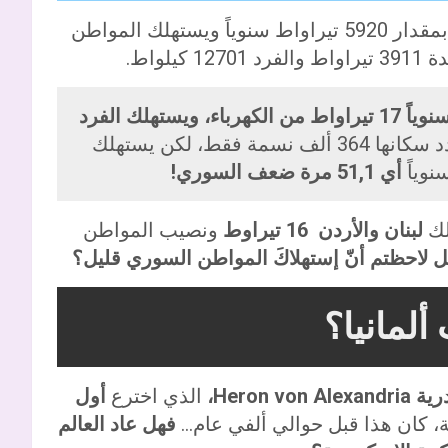
الصين هي أكثر دولة تستهلك الكهرباء في العالم بمقدار 5920 تيراواط سنوياً ويستهلك المواطن
تستهلك سوريا سنوياً 17 تيراواط من الكهرباء، ويستهلك الفرد
وهو ما تستهلكه آيسلند تماماً، عدد سكانها 364 ألف نسمة فقط، لكن يستهلك
أي 51,1 مرة ضعف السوري!
لك
لبنان والأردن 16 تيراوط
ونصيب المواطن
 لاحظتم أنّ إستهلاكَ المواطن السوري قليل؟
ألمانيا؟
Heron ،
الذي اخترع
أول
ة، كان هذا قبل حوالي ألفي عام…
فهل عاد العالم