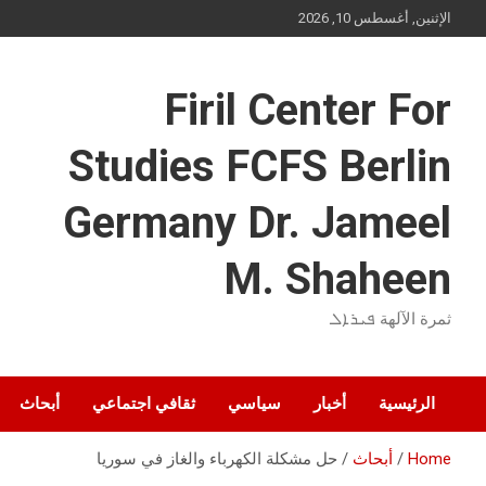
Ski
الإثنين, أغسطس 10, 2026
t
conten
Firil Center For
Studies FCFS Berlin
Germany Dr. Jameel
M. Shaheen
ثمرة الآلهة ܦܝܪܐܠ
الرئيسية
أخبار
سياسي
ثقافي اجتماعي
أبحاث
Home
أبحاث
حل مشكلة الكهرباء والغاز في سوريا