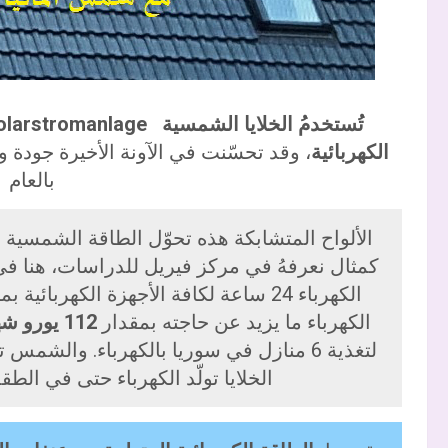
تُستخدمُ الخلايا الشمسية Solargenerator und Solarstromanlage
الكهربائية
بالعام 2011.
الألواح المتشابكة هذه تحوّل الطاقة الشمسية ب
كمثال نعرفهُ في مركز فيريل للدراسات، هنا ف
الكهرباء 24 ساعة لكافة الأجهزة الكهربا
الكهرباء ما يزيد عن حاجته بمقدار
112 يورو شهرياً
لتغذية 6 منازل في سوريا بالكهرباء. والشمس
الخلايا تولّد الكهرباء حتى في الط