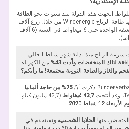
تبة الإسكندرية؟
الطاقة
التي لا تنفذ Erneuerbare Energien ومنها طاقة الرياح Windenergie من خلال زرع آلاف
من عنفات الرياح Windkraftanlage، يصلُ إنتاج العنفة الواحدة حتى 6 ميغاواط في السنة (6 آلاف
ط).
سرعة الرياح منذ بداية شهر شباط الحالي
فقة لتلك المنخفضات ولّدت 43%
من الكهرباء
حم والغاز والطاقة النووية مجتمعة! ما رأيكم؟
75% من حاجة ألمانيا
43,7 غيغاواط
(43,7 مليون كيلو
لمتحضر، منها
الخلايا الشمسية
وتستخدم في
، هنا