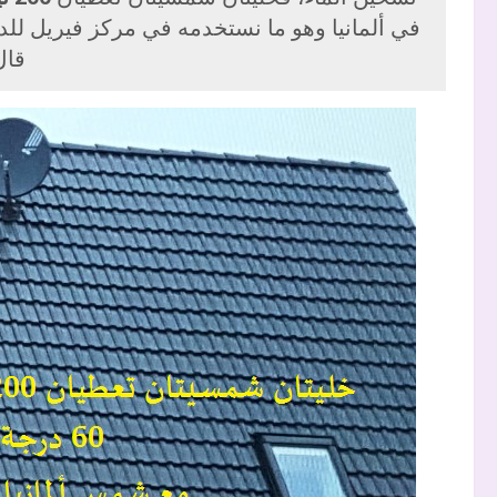
في ألمانيا وهو ما نستخدمه في مركز فيريل ل
قال