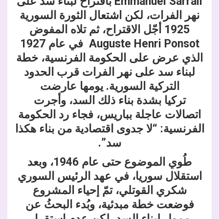
Emmanuel Sarrail باقتراح لبناء سد على
نهر الفرات، لكن اشتعال الثورة السورية
1925 أجّل الاقتراح، ثم تلاه المفوض
Auguste Henri Ponsot في عام 1927
الذي عرض على الحكومة الفرنسية، خطة
لبناء سد على نهر الفرات قرب الحدود
التركية السورية. يومها عارضت
تركيا بشدة بناء ذلك السد، وأجرت
اتصالات عاجلة بباريس، فجاء رد الحكومة
الفرنسية: “لا جدوى اقتصادية من بناء هكذا
سد”.
طُوي الموضوع حتى عام 1946، وبعد
استقلال سوريا، في عهد الرئيس السوري
شكري القوتلي، تمّ إحياء المشروع
فوضعت خطة مبدئية، وبُدء البحثُ عن
ممول لبناء السد، لكن عدم استقرار