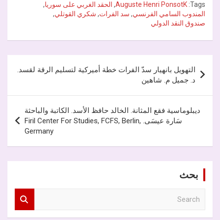
Tags:
Auguste Henri PonsotK
,
الحقد الغربي على سوريا
,
المندوب السامي الفرنسي
,
سد الفرات
,
شكري القوتلي
,
صندوق النقد الدولي
تصفّح
التهويل بانهيار سدّ الفرات خطة أميركية لتسليم الرقة لقسد.
المقالات
د. جميل م. شاهين
ديبلوماسية فقع المثانة. الخالد حافظ الأسد. الكاتبة والباحثة
سَارة عيسَى. Firil Center For Studies, FCFS, Berlin,
Germany
بحث
S
e
a