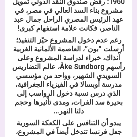
1960؛ رفض صندوق النقد الدولي تمويل
مشروع بناء السد العالي في مصر، في
عهد الرئيس المصري الراحل جمال عبد
الناصر، فكانت علامة استفهام كبرى!
رغم عدم دخول المشروع حيّز التنفيذ؛
أرسلت “بون”، العاصمة الألمانية الغربية
آنذاك، خبراء لدراسة المشروع وعلى
رأسهم Åke Sundborg، عالم التضاريس
السويدي الشهير، وواحد من مؤسسي
مدرسة أوبسالا في الفيزياء الجغرافية،
الذي درس نسبة دخول الرواسب إلى
بحيرة سد الفرات، ومدى تأثيرها وحجم
دلتا النهر…
يبدو أن التنافس على الكعكة السورية
جعل فرنسا تتدخل أيضاً في المشروع،