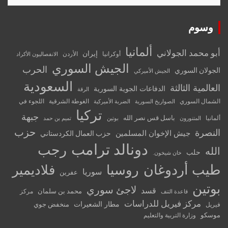
وسوم
ألمانيا
أبو محمد الجولاني
إيران
أوكرانيا
الأردن
الانفصاليون الأكراد
الجيش السوري
الحرب
الجولان السوري
الجيش الأميركي
السعودية
العالمية الثالثة
الدفاعات الجوية السورية
الرقة
الشمال السوري
الغوطة الشرقية
اللجوء في
الصواريخ السورية
الضربة الأميركية
تركيا
جبهة
باسل قس نصر الله
ألمانيا
المتنورون
بوتين
تميم بن حمد
حزب
النصرة
جيش الإخوان المسلمين
حزب العمال الكردستاني
دونالد ترامب
رجب
الله
حلب
خان شيخون.
طيب أردوغان
روسيا
فلاديمير
سوريا
عفرين
بوتين
لاجئ سوري
قسد
محمد بن سلمان
مركز
قاعدة التنف
مركز فيريل للدراسات
مطار الشعيرات
منخفض جوي
فيريل
موسكو
وزارة التربية والتعليم