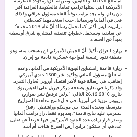
لمصالح الحلفاء أو التابعين، وطريقة الزيارة تؤكد الغطرسة
الأمريكية التي يُمثلها ترامب تماماً، فالحكومة العراقية آخر
مَن يعلم، ولم يجد ترامب وقتاً للقاء مسؤول عراقي وكذلك
فعل في ألمانيا وبريطانيا، حيث استخدمهما كمحطتي
ترانزيت ليس أكثر. كما تحملُ رسالة أنّ عام 2019 مختلفٌ
عن سابقيه وسيحمل خطواتٍ تنفيذية لمشاريع شرق أوسطية
بعيداً عن الحلفاء.
زيارة العراق تأكيدٌ بأنّ الجيش الأميركي لن ينسحب منه، وهو
منطقة نفوذ رئيسية لمواجهة عسكرية قادمة مع إيران.
زيارة قاعدة رامشتاين الجوية الأمريكية في ألمانيا، وعدم
لقاء أيّ مسؤول ألماني وتأكيد نشر 1500 جندي أميركي
إضافي، هي رسالة قوية لأكبر اقتصاد أوروبي يُحاول التمرد.
وقد ذكرنا في تعليق بصفحة مركز فيريل على الفيس بوك
بتاريخ 26.12.2018 التالي: “برلين ترفضُ نشر صواريخ
برؤوس نووية في أوروبا، في حال فسخ معاهدة الصواريخ
متوسطة وبعيدة المدى بين موسكو وواشنطن. رفضٌ
ستترتب عليه نتائج قادمة”. بعد يوم فقط، زار ترامب ألمانيا
وصدر قرار زيادة عدد الجنود الأميركيين فيها عوضاً عن تقليل
عددهم، أي ستكون برلين أرض الصراع شاءت أم أبت.