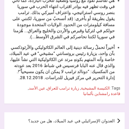
هي تقاسم نفوذ مع روسيا وتصعيدٌ للحرب الباردة، كما تأتي
في وقت تظهر فيه بوادر اقتراب انتهاء الحرب في سوريا
بنصر روسي استراتيجي، واعتراف أميركي بذلك. ترامب
يقول بطريقة أو بأخرى: (قد أنسحبُ من سوريا، لكنني على
مسافة كيلومترات من الحدود. الولايات المتحدة موجودة
حولكم في لتركيا وقبرص والأردن والخليج والعراق… هُزمنا
في سوريا لكننا نحاصركم في الشرق الأوسط…).
أخيراً تحملُ رسالة دينية إلى العالم الكاثوليكي والأرثوذكسي
بآن واحد، بزيارة رئيس بروتسانتي “مشيخي” في عيد الميلاد،
خاصة وأنه المتهم بكونهِ مرتد عن الكاثوليكية التي نشأ عليها،
والذي قال عنه البابا فرنسيس في شباط 2016 بعد عودته
من المكسيك: “دونالد ترامب لا يمكن ان يكون مسيحياً”!.
إدارة التحرير في مركز فيريل للدراسات. 28.12.2018.
Tags:
الكنيسة المشيخية
,
زيارة ترامب للعراق
,
عين الأسد
,
قاعدة رامشتاين بألمانيا
تصفّح
العدوان الإسرائيلي في عيد الميلاد، هل من جديد؟
المقالات