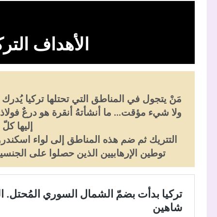
الأهداف التر
مَنْ يتجول في المناطق التي تحتلها تركيا يُدر
ولا شيء مؤقت… ما أنشأتهُ أنقرة هو درعٌ فول
إليها كلّ 
التتريك ثم ضم هذه المناطق إلى لواء اسكند
توطين الإرهابيين الذين حصلوا على الجنسية ا