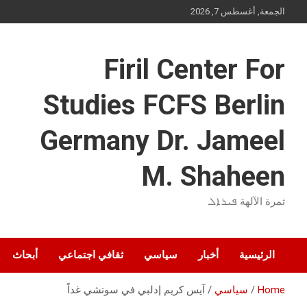
Ski
الجمعة, أغسطس 7, 2026
t
conten
Firil Center For
Studies FCFS Berlin
Germany Dr. Jameel
M. Shaheen
ثمرة الآلهة ܦܝܪܐܠ
الرئيسية
أخبار
سياسي
ثقافي اجتماعي
أبحاث
Home
سياسي
آيس كريم إدلبي في سوتشي غداً