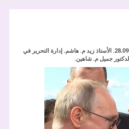
في سوتشي غداً. 28.09.2021. الأستاذ زيد م. هاشم. إدارة التحرير في
دكتور جميل م. شاهين.