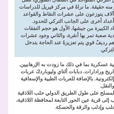
 منه حقيقة. ما نراهُ في مركز فيريل للدراسات
 آلاف يتوزعون على عشرات النقاط والقواعد
اد الكبيرة من جيشها، الأول هو حجم النفقات
ة صعبة تمر بها أنقرة، والثاني وجود عشرات
هم رديفٌ قوي يتم تعزيزهُ عند الحاجة بتدخل
لتركي
.
اد العسكري التركي يضم ما يزيد عن 7500 آلية عسكرية بما في ذلك ما زودت به الإرهابيين.
منها مدفعيات تي آي 155 ويافوز، وراجمات صواريخ ورادارات. دبابات ألتاي وليوبارد2، عربات
ونية. بالإضافة للعربات الطبية والإسعافية
النقل.
 المسلح على طول الطريق الدولي حلب اللاذقية
إلى قرية عين الحور التابعة لمحافظة اللاذقية،
حلب وإدلب والرقة والحسكة
.