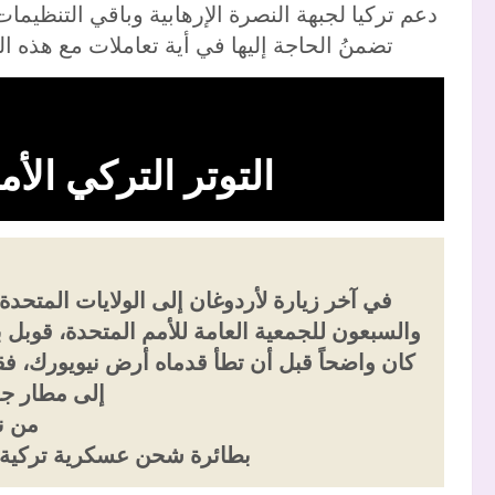
دعم تركيا لجبهة النصرة الإرهابية وباقي التنظيمات 
تضمنُ الحاجة إليها في أية تعاملات مع هذه ا
التوتر التركي ال
في آخر زيارة لأردوغان إلى الولايات المتحد
والسبعون للجمعية العامة للأمم المتحدة، قوبل ب
كان واضحاً قبل أن تطأ قدماه أرض نيويورك، 
إلى مطار جو
من ن
بطائرة شحن عسكرية تركية. rcedes S600 Guard