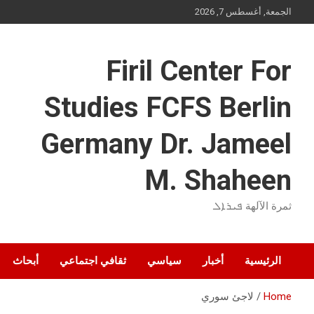
Ski
الجمعة, أغسطس 7, 2026
t
conten
Firil Center For
Studies FCFS Berlin
Germany Dr. Jameel
M. Shaheen
ثمرة الآلهة ܦܝܪܐܠ
الرئيسية
أخبار
سياسي
ثقافي اجتماعي
أبحاث
Home
لاجئ سوري