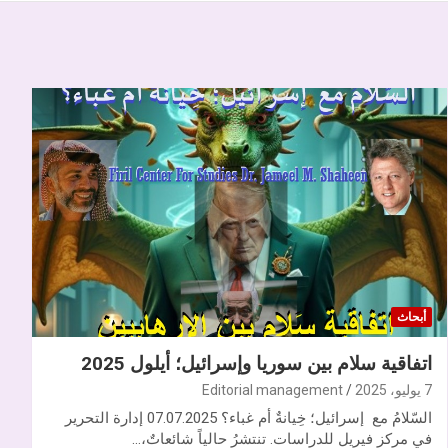
أبحاث
اتفاقية سلام بين سوريا وإسرائيل؛ أيلول 2025
7 يوليو، 2025
Editorial management
السّلامُ مع إسرائيل؛ خِيانةٌ أم غباء؟ 07.07.2025 إدارة التحرير
في مركز فيريل للدراسات. تنتشرُ حالياً شائعاتٌ،…