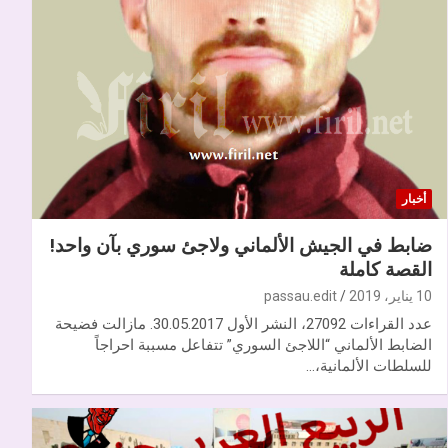
أخبار
ضابط في الجيش الألماني ولاجئ سوري بآن واحد!
القصة كاملة
10 يناير، 2019
passau.edit
عدد القراءات 27092، النشر الأول 30.05.2017. مازالت فضيحة
الضابط الألماني “اللاجئ السوري” تتفاعل مسببة احراجاً
للسلطات الألمانية،…